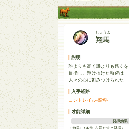
しょうま
翔馬
説明
誰よりも高く誰よりも遠くを
目指し、翔け抜けた軌跡は
人々の心に刻みつけられた
入手経路
コントレイル-覇煌-
才能詳細
発揮効果
・効果1（条件1を満たすと発揮）