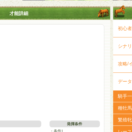
才能詳細
初心者
シナリ
攻略/
データ
騎手一
種牡馬
繁殖牝
発揮条件
・条件1
レース