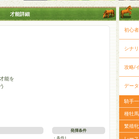
才能詳細
初心者
く
シナリ
攻略/
才能を
データ
う
騎手一
種牡馬
繁殖牝
発揮条件
・条件1
レース