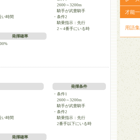
2600～3200m
）
騎手が武豊騎手
才能一
長い時間
・条件2
騎乗指示：先行
用語集
2～4番手にいる時
発揮確率
00%
発揮条件
・条件1
2600～3200m
騎手が武豊騎手
）
・条件2
長い時間
騎乗指示：先行
2番手以下にいる時
発揮確率