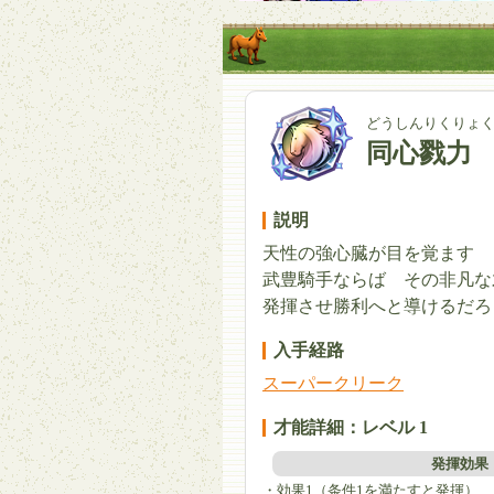
どうしんりくりょ
同心戮力
説明
天性の強心臓が目を覚ます
武豊騎手ならば その非凡な
発揮させ勝利へと導けるだろ
入手経路
スーパークリーク
才能詳細：レベル 1
発揮効果
・効果1（条件1を満たすと発揮）