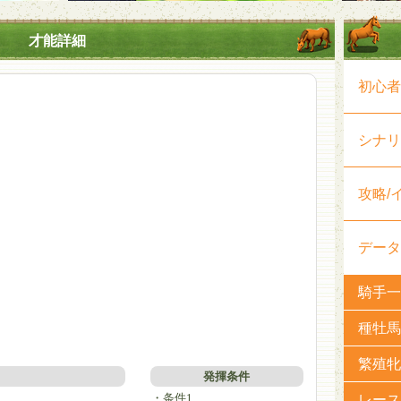
才能詳細
初心者
シナリ
攻略/
データ
騎手一
種牡馬
繁殖牝
発揮条件
・条件1
レース