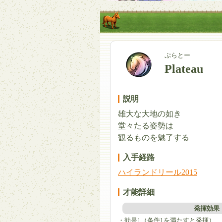
ぷらとー
Plateau
説明
雄大な大地の如き
堂々たる姿勢は
観るものを魅了する
入手経路
ハイランドリール2015
才能詳細
発揮効果
・効果1（条件1を満たすと発揮）