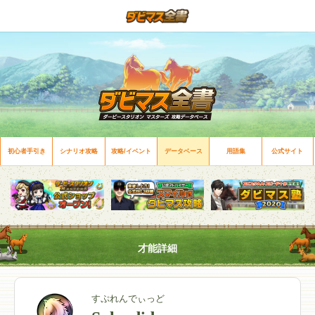
初心者手引き
シナリオ攻略
攻略/イベント
データベース
用語集
公式サイト
才能詳細
すぷれんでぃっど