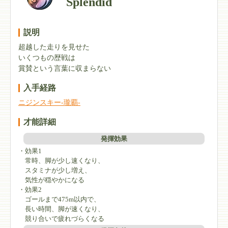
Splendid
説明
超越した走りを見せた
いくつもの歴戦は
賞賛という言葉に収まらない
入手経路
ニジンスキー-瓏覇-
才能詳細
発揮効果
・効果1
常時、脚が少し速くなり、
スタミナが少し増え、
気性が穏やかになる
・効果2
ゴールまで475m以内で、
長い時間、脚が速くなり、
競り合いで疲れづらくなる