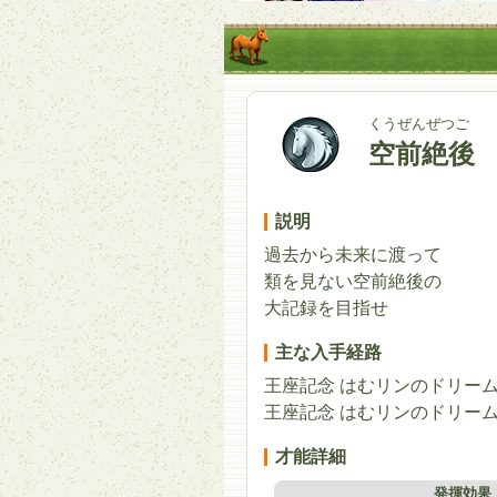
くうぜんぜつご
空前絶後
説明
過去から未来に渡って
類を見ない空前絶後の
大記録を目指せ
主な入手経路
王座記念 はむリンのドリー
王座記念 はむリンのドリー
才能詳細
発揮効果