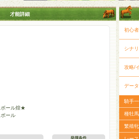
才能詳細
初心者
シナリ
攻略/
データ
騎手一
ムボール煌★
種牡馬
ムボール
繁殖牝
発揮条件
レース