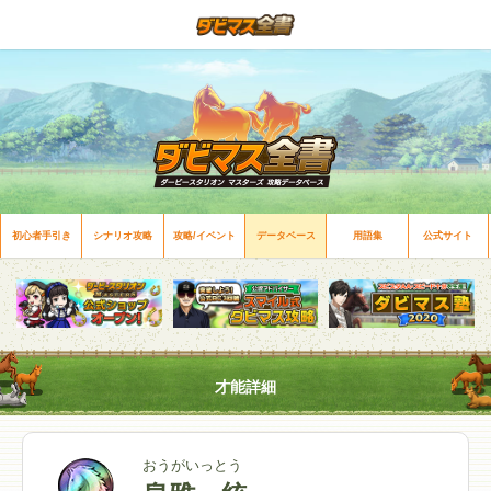
初心者手引き
シナリオ攻略
攻略/イベント
データベース
用語集
公式サイト
才能詳細
おうがいっとう