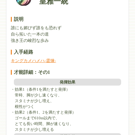
皇雅一統
説明
誰にも媚びず誰をも恐れず
自ら拓いた一本の道
強き王の峻烈な歩み
入手経路
キングカメハメハ-霆煉-
才能詳細：その1
発揮効果
・効果1（条件1を満たすと発揮）
常時、脚が少し速くなり、
スタミナが少し増え、
根性がつく
・効果2（条件1、2を満たすと発揮）
ゴールまで610m以内で、
とても長い時間、脚が速くなり、
スタミナが少し増える