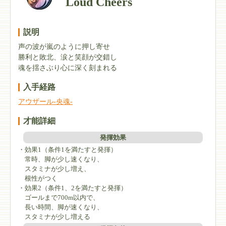
Loud Cheers
説明
声の波が嵐のように押し寄せ
勝利と敗北、涙と笑顔が交錯し
魂を揺さぶり心に深く刻まれる
入手経路
アウザール-央魂-
才能詳細
発揮効果
・効果1（条件1を満たすと発揮）
常時、脚が少し速くなり、
スタミナが少し増え、
根性がつく
・効果2（条件1、2を満たすと発揮）
ゴールまで700m以内で、
長い時間、脚が速くなり、
スタミナが少し増える