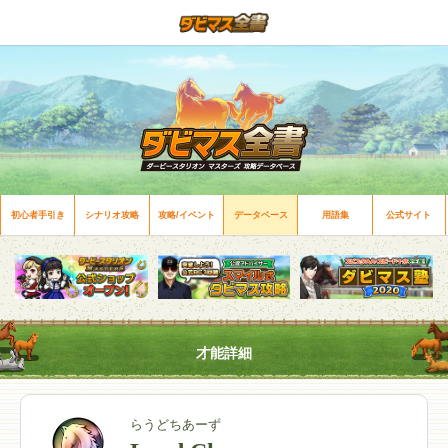
初心者手引き
シナリオ攻略
攻略/イベント
データベース
用語集
公式サイト
才能詳細
らうどちあーず