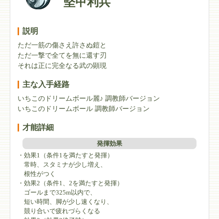
堅甲利兵
説明
ただ一筋の傷さえ許さぬ鎧と
ただ一撃で全てを無に還す刃
それは正に完全なる武の顕現
主な入手経路
いちこのドリームボール麗♪ 調教師バージョン
いちこのドリームボール 調教師バージョン
才能詳細
発揮効果
・効果1（条件1を満たすと発揮）
常時、スタミナが少し増え、
根性がつく
・効果2（条件1、2を満たすと発揮）
ゴールまで325m以内で、
短い時間、脚が少し速くなり、
競り合いで疲れづらくなる