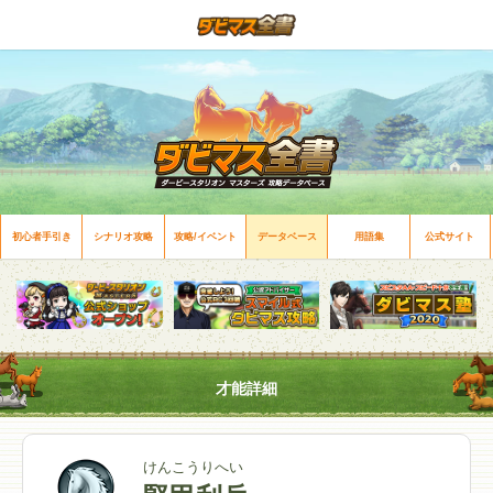
初心者手引き
シナリオ攻略
攻略/イベント
データベース
用語集
公式サイト
才能詳細
けんこうりへい