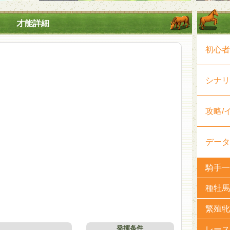
才能詳細
初心者
シナリ
攻略/
データ
騎手一
種牡馬
繁殖牝
発揮条件
レース