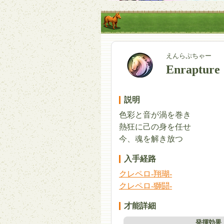
えんらぷちゃー
Enrapture
説明
色彩と音が渦を巻き
熱狂に己の身を任せ
今、魂を解き放つ
入手経路
クレペロ-翔瑚-
クレペロ-獅闘-
才能詳細
発揮効果