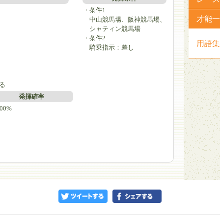
・条件1
才能一
中山競馬場、阪神競馬場、
シャティン競馬場
）
・条件2
用語集
騎乗指示：差し
る
発揮確率
00%