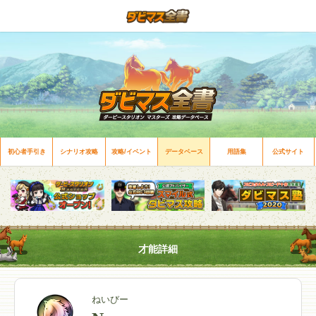
初心者手引き
シナリオ攻略
攻略/イベント
データベース
用語集
公式サイト
才能詳細
ねいびー