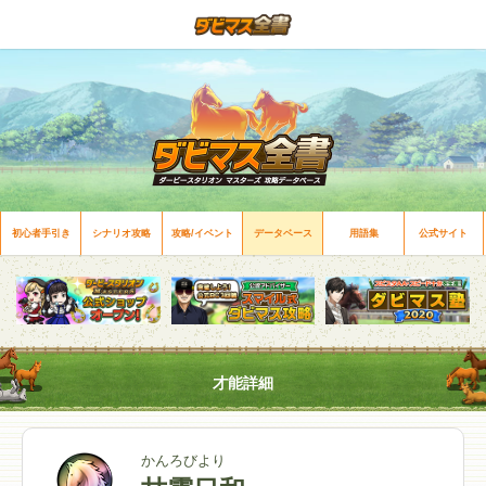
初心者手引き
シナリオ攻略
攻略/イベント
データベース
用語集
公式サイト
才能詳細
かんろびより