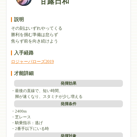
甘露日和
説明
その刻はいずれやってくる
勝利を掴む準備は怠らず
焦らず前を向き続けよう
入手経路
ロジャーバローズ2019
才能詳細
発揮効果
・最後の直線で、短い時間、
脚が速くなり、スタミナが少し増える
発揮条件
・2400m
・芝レース
・騎乗指示：逃げ
・2番手以下にいる時
発揮対象