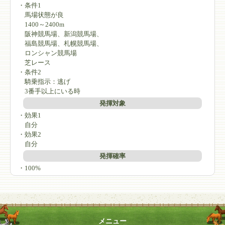
・条件1
馬場状態が良
1400～2400m
阪神競馬場、新潟競馬場、
福島競馬場、札幌競馬場、
ロンシャン競馬場
芝レース
・条件2
騎乗指示：逃げ
3番手以上にいる時
発揮対象
・効果1
自分
・効果2
自分
発揮確率
・100%
メニュー