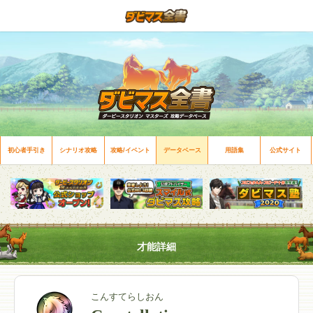
初心者手引き
シナリオ攻略
攻略/イベント
データベース
用語集
公式サイト
才能詳細
こんすてらしおん