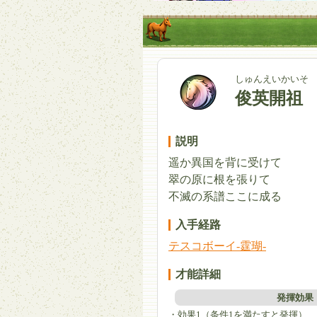
しゅんえいかいそ
俊英開祖
説明
遥か異国を背に受けて
翠の原に根を張りて
不滅の系譜ここに成る
入手経路
テスコボーイ-霆瑚-
才能詳細
発揮効果
・効果1（条件1を満たすと発揮）