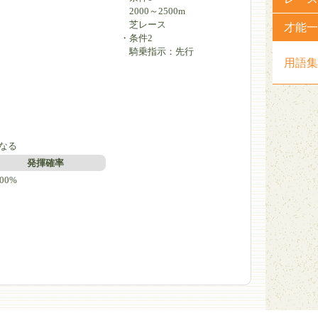
2000～2500m
芝レース
才能一
・条件2
）
騎乗指示：先行
用語集
）
なる
発揮確率
00%