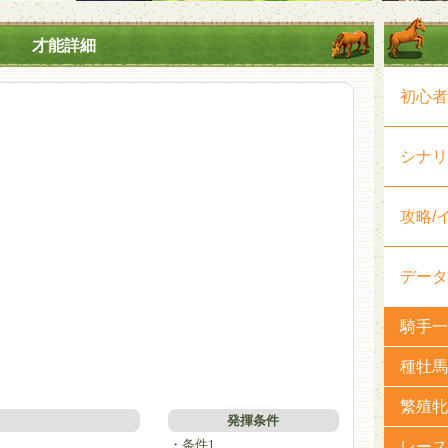
才能詳細
初心者
シナリ
攻略/
データ
騎手一
種牡馬
繁殖牝
発揮条件
・条件1
レース