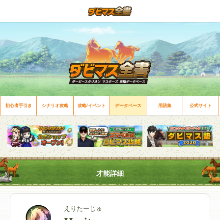
初心者手引き
シナリオ攻略
攻略/イベント
データベース
用語集
公式サイト
才能詳細
えりたーじゅ