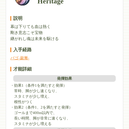
Heritage
説明
幕は下りても血は熱く
剛き意志こそ宝物
継がれし魂は未来を駆ける
入手経路
バゴ-巌漸-
才能詳細
発揮効果
・効果1（条件1を満たすと発揮）
常時、脚が少し速くなり、
スタミナが少し増え、
根性がつく
・効果2（条件1、2を満たすと発揮）
ゴールまで400m以内で、
長い時間、脚が非常に速くなり、
スタミナが少し増える