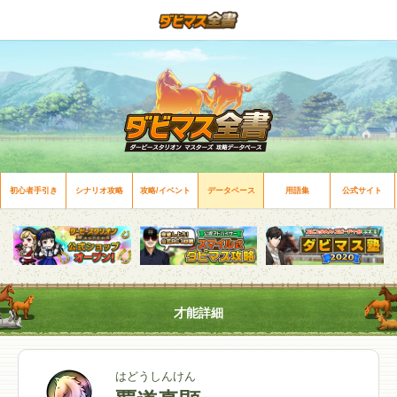
初心者手引き
シナリオ攻略
攻略/イベント
データベース
用語集
公式サイト
才能詳細
はどうしんけん