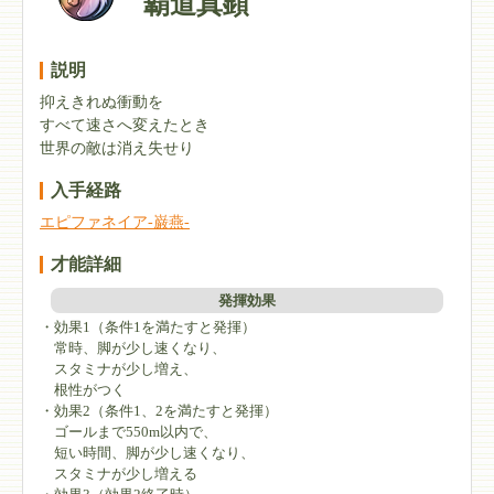
覇道真顕
説明
抑えきれぬ衝動を
すべて速さへ変えたとき
世界の敵は消え失せり
入手経路
エピファネイア-巌燕-
才能詳細
発揮効果
・効果1（条件1を満たすと発揮）
常時、脚が少し速くなり、
スタミナが少し増え、
根性がつく
・効果2（条件1、2を満たすと発揮）
ゴールまで550m以内で、
短い時間、脚が少し速くなり、
スタミナが少し増える