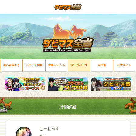
初心者手引き
シナリオ攻略
攻略/イベント
データベース
用語集
公式サイト
才能詳細
ごーじゃす