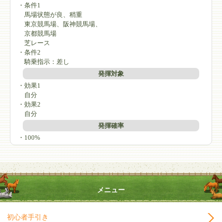
・条件1
馬場状態が良、稍重
東京競馬場、阪神競馬場、
京都競馬場
芝レース
・条件2
騎乗指示：差し
発揮対象
・効果1
自分
・効果2
自分
発揮確率
・100%
メニュー
初心者手引き