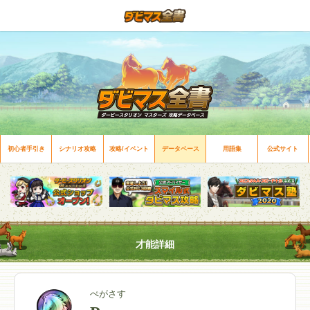
初心者手引き
シナリオ攻略
攻略/イベント
データベース
用語集
公式サイト
才能詳細
ぺがさす