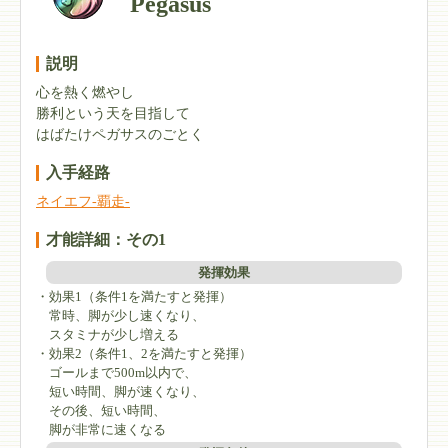
Pegasus
説明
心を熱く燃やし
勝利という天を目指して
はばたけペガサスのごとく
入手経路
ネイエフ-覇走-
才能詳細：その1
発揮効果
・効果1（条件1を満たすと発揮）
常時、脚が少し速くなり、
スタミナが少し増える
・効果2（条件1、2を満たすと発揮）
ゴールまで500m以内で、
短い時間、脚が速くなり、
その後、短い時間、
脚が非常に速くなる