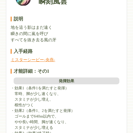
瞬刻風雲
説明
地を這う影はまだ遠く
瞬きの間に嵐を呼び
すべてを抜き去る風の牙
入手経路
ミスターシービー-央燕-
才能詳細：その1
発揮効果
・効果1（条件1を満たすと発揮）
常時、脚が少し速くなり、
スタミナが少し増え、
根性がつく
・効果2（条件1、2を満たすと発揮）
ゴールまで640m以内で、
やや長い時間、脚が速くなり、
スタミナが少し増える