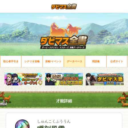
初心者手引き
シナリオ攻略
攻略/イベント
データベース
用語集
公式サイト
才能詳細
しゅんこくふううん