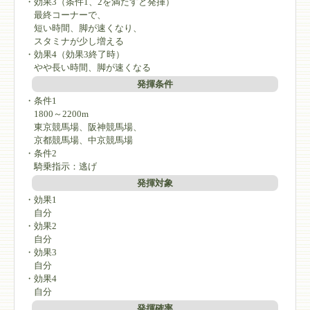
・効果3（条件1、2を満たすと発揮）
最終コーナーで、
短い時間、脚が速くなり、
スタミナが少し増える
・効果4（効果3終了時）
やや長い時間、脚が速くなる
発揮条件
・条件1
1800～2200m
東京競馬場、阪神競馬場、
京都競馬場、中京競馬場
・条件2
騎乗指示：逃げ
発揮対象
・効果1
自分
・効果2
自分
・効果3
自分
・効果4
自分
発揮確率