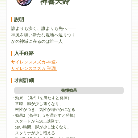
神響天鈴
説明
誰よりも疾く、誰よりも先へ――
神風を纏い新たな境地へ辿りつく
かの神域に在るのは唯一人
入手経路
サイレンススズカ-神速-
サイレンススズカ-翔瑚-
才能詳細
発揮効果
・効果1（条件1を満たすと発揮）
常時、脚が少し速くなり、
根性がつき、気性が穏やかになる
・効果2（条件1、2を満たすと発揮）
スタートから50m以降で、
短い時間、脚が少し速くなり、
スタミナが少し増える