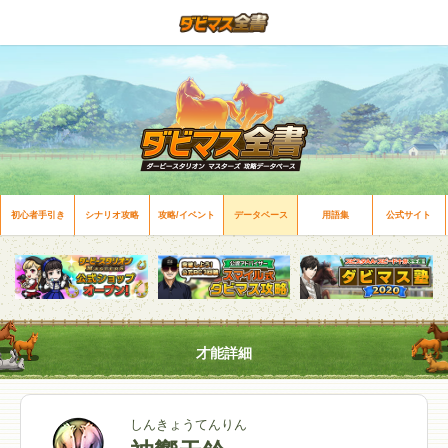
初心者手引き
シナリオ攻略
攻略/イベント
データベース
用語集
公式サイト
才能詳細
しんきょうてんりん