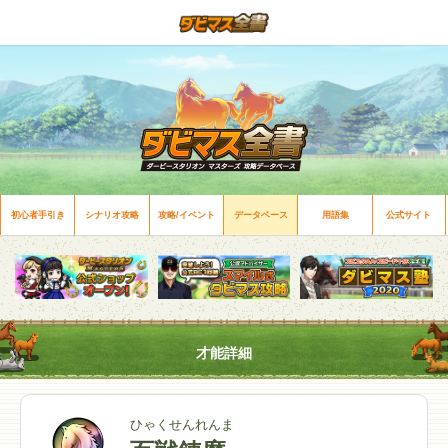
初心者手引き
シナリオ攻略
攻略/イベント
データベース
用語集
公式サイト
才能詳細
ひゃくせんれんま