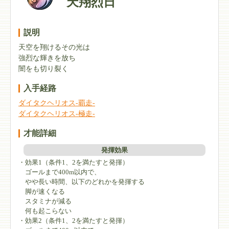
天翔烈日
説明
天空を翔けるその光は
強烈な輝きを放ち
闇をも切り裂く
入手経路
ダイタクヘリオス-覇走-
ダイタクヘリオス-極走-
才能詳細
発揮効果
・効果1（条件1、2を満たすと発揮）
ゴールまで400m以内で、
やや長い時間、以下のどれかを発揮する
脚が速くなる
スタミナが減る
何も起こらない
・効果2（条件1、2を満たすと発揮）