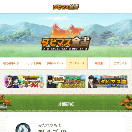
初心者手引き
シナリオ攻略
攻略/イベント
データベース
用語集
公式サイト
才能詳細
みだれやちよ