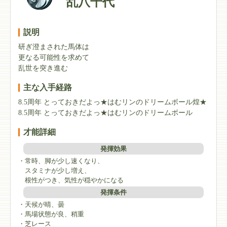
乱八千代
説明
研ぎ澄まされた馬体は
更なる可能性を求めて
乱世を突き進む
主な入手経路
8.5周年 とっておきだよっ★はむリンのドリームボール煌★
8.5周年 とっておきだよっ★はむリンのドリームボール
才能詳細
発揮効果
・常時、脚が少し速くなり、
スタミナが少し増え、
根性がつき、気性が穏やかになる
発揮条件
・天候が晴、曇
・馬場状態が良、稍重
・芝レース