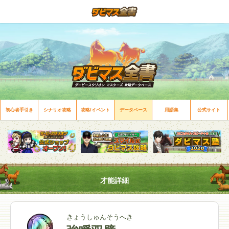
初心者手引き
シナリオ攻略
攻略/イベント
データベース
用語集
公式サイト
才能詳細
きょうしゅんそうへき