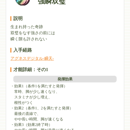
強瞬双璧
説明
生まれ持った奇跡
双璧をなす強さの前には
瞬く隙も許されない
入手経路
アグネスデジタル-瞬天-
才能詳細：その1
発揮効果
・効果1（条件1を満たすと発揮）
常時、脚が少し速くなり、
スタミナが少し増え、
根性がつく
・効果2（条件1、2を満たすと発揮）
最後の直線で、
やや長い時間、脚が速くなる
・効果3（効果2終了時）