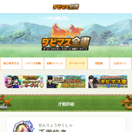
初心者手引き
シナリオ攻略
攻略/イベント
データベース
用語集
公式サイト
才能詳細
せんりょうやくしゃ