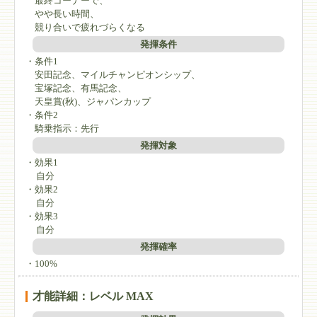
最終コーナーで、
やや長い時間、
競り合いで疲れづらくなる
発揮条件
・条件1
安田記念、マイルチャンピオンシップ、
宝塚記念、有馬記念、
天皇賞(秋)、ジャパンカップ
・条件2
騎乗指示：先行
発揮対象
・効果1
自分
・効果2
自分
・効果3
自分
発揮確率
・100%
才能詳細：レベル MAX