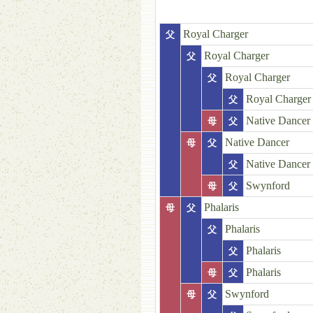
Royal Charger
父
Royal Charger
父
Royal Charger
父
Royal Charger
父
Native Dancer
母
父
Native Dancer
母
父
Native Dancer
父
Swynford
母
父
Phalaris
母
父
Phalaris
父
Phalaris
父
Phalaris
母
父
Swynford
母
父