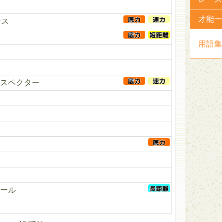
才能一
ンス
用語集
スペクター
ール