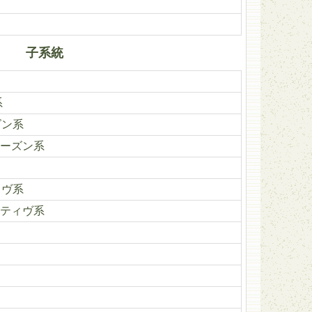
子系統
系
ズン系
ーズン系
ィヴ系
ティヴ系