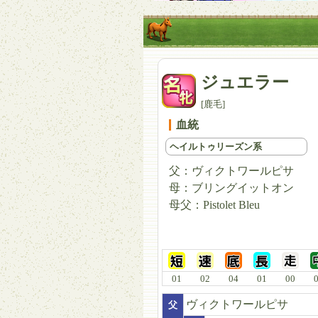
ジュエラー
[鹿毛]
血統
ヘイルトゥリーズン系
父：
ヴィクトワールピサ
母：
ブリングイットオン
母父：
Pistolet Bleu
01
02
04
01
00
ヴィクトワールピサ
父