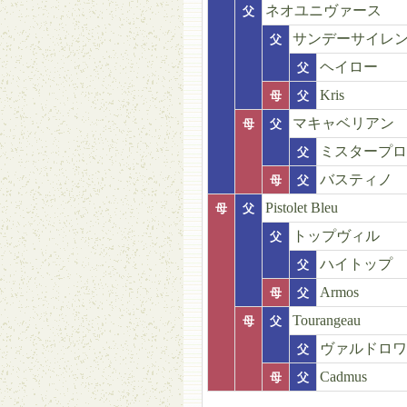
ネオユニヴァース
父
サンデーサイレ
父
ヘイロー
父
Kris
母
父
マキャベリアン
母
父
ミスタープロ
父
バスティノ
母
父
Pistolet Bleu
母
父
トップヴィル
父
ハイトップ
父
Armos
母
父
Tourangeau
母
父
ヴァルドロワ
父
Cadmus
母
父