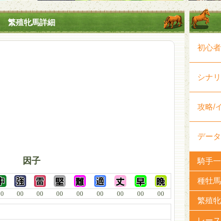
繁殖牝馬詳細
初心者
シナリ
攻略/
データ
因子
騎手一
種牡馬
00
00
00
00
00
00
00
00
00
繁殖牝
レース