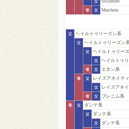
Swynford
父
Matchem
母
父
ヘイルトゥリーズン系
父
ヘイルトゥリーズン
父
ヘイルトゥリー
父
ヘイルトゥリ
父
エタン系
母
父
レイズアネイテ
母
父
レイズアネイ
父
ブレニム系
母
父
ダンテ系
母
父
ダンテ系
父
ダンテ系
父