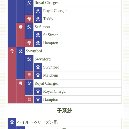
父
Royal Charger
父
Royal Charger
母
父
Teddy
母
父
St.Simon
父
St.Simon
母
父
Hampton
母
父
Swynford
父
Swynford
父
Swynford
母
父
Matchem
母
父
Royal Charger
父
Royal Charger
母
父
Hampton
子系統
父
ヘイルトゥリーズン系