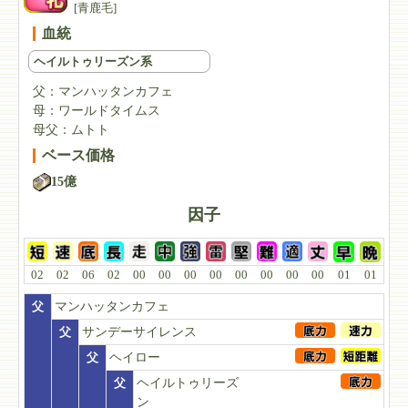
[青鹿毛]
血統
ヘイルトゥリーズン系
父：
マンハッタンカフェ
母：
ワールドタイムス
母父：
ムトト
ベース価格
15億
因子
02
02
06
02
00
00
00
00
00
00
00
00
01
01
父
マンハッタンカフェ
父
サンデーサイレンス
父
ヘイロー
父
ヘイルトゥリーズ
ン