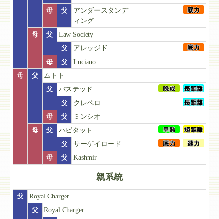
母
父
アンダースタンデ
ィング
母
父
Law Society
父
アレッジド
母
父
Luciano
母
父
ムトト
父
バステッド
父
クレペロ
母
父
ミンシオ
母
父
ハビタット
父
サーゲイロード
母
父
Kashmir
親系統
父
Royal Charger
父
Royal Charger