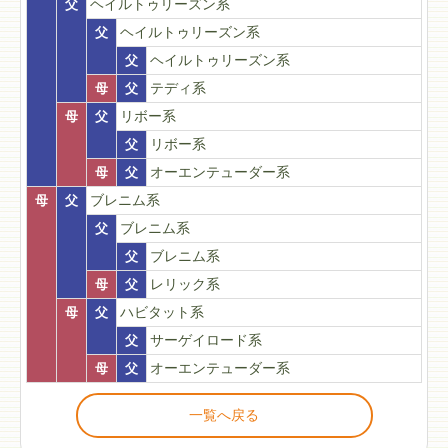
父
ヘイルトゥリーズン系
父
ヘイルトゥリーズン系
父
ヘイルトゥリーズン系
母
父
テディ系
母
父
リボー系
父
リボー系
母
父
オーエンテューダー系
母
父
ブレニム系
父
ブレニム系
父
ブレニム系
母
父
レリック系
母
父
ハビタット系
父
サーゲイロード系
母
父
オーエンテューダー系
一覧へ戻る