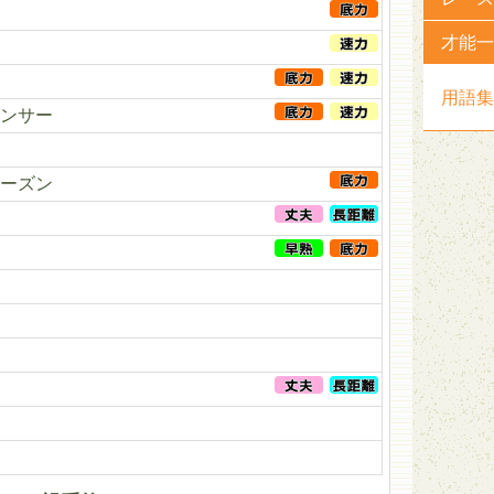
才能一
ク
用語集
ンサー
ーズン