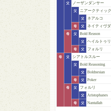
ノーザンダンサー
父
ニアークティッ
父
ネアルコ
父
ネイティヴダ
母
父
Bold Reason
母
父
ヘイルトゥリ
父
フォルリ
母
父
シアトルスルー
母
父
Bold Reasoning
父
Boldnesian
父
Poker
母
父
フォルリ
母
父
Aristophanes
父
Nantallah
母
父