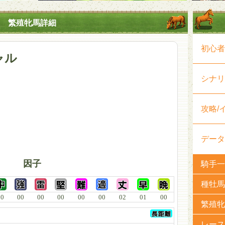
繁殖牝馬詳細
初心者
ャル
シナリ
攻略/
データ
因子
騎手一
種牡馬
00
00
00
00
00
00
02
01
00
繁殖牝
レース