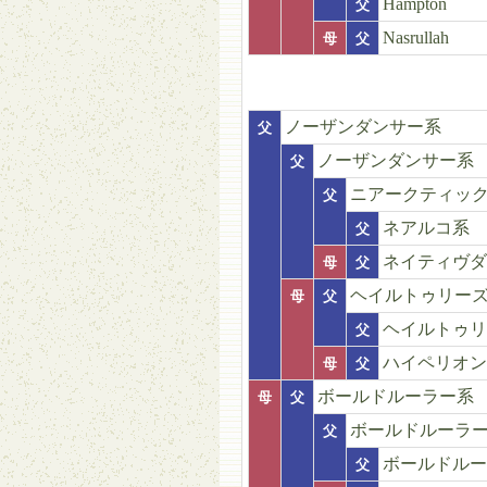
Hampton
父
Nasrullah
母
父
ノーザンダンサー系
父
ノーザンダンサー系
父
ニアークティッ
父
ネアルコ系
父
ネイティヴダ
母
父
ヘイルトゥリー
母
父
ヘイルトゥリ
父
ハイペリオン
母
父
ボールドルーラー系
母
父
ボールドルーラ
父
ボールドルー
父