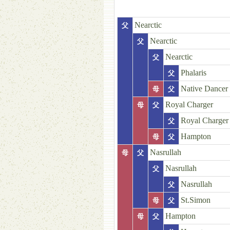
Nearctic
父
Nearctic
父
Nearctic
父
Phalaris
父
Native Dancer
母
父
Royal Charger
母
父
Royal Charger
父
Hampton
母
父
Nasrullah
母
父
Nasrullah
父
Nasrullah
父
St.Simon
母
父
Hampton
母
父