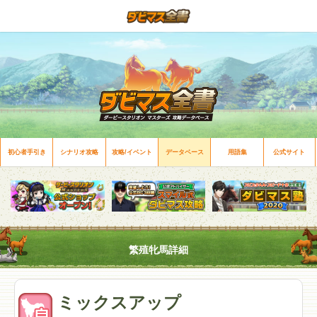
初心者手引き
シナリオ攻略
攻略/イベント
データベース
用語集
公式サイト
繁殖牝馬詳細
ミックスアップ