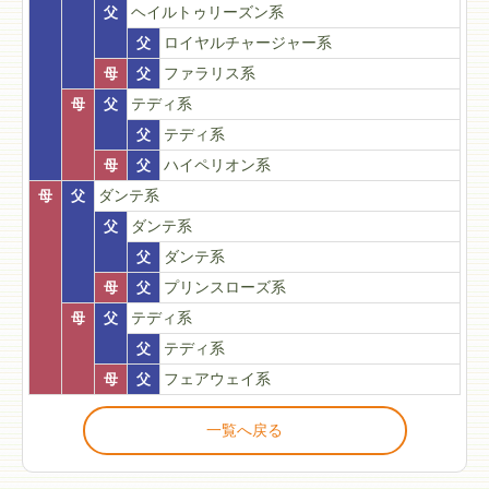
父
ヘイルトゥリーズン系
父
ロイヤルチャージャー系
母
父
ファラリス系
母
父
テディ系
父
テディ系
母
父
ハイペリオン系
母
父
ダンテ系
父
ダンテ系
父
ダンテ系
母
父
プリンスローズ系
母
父
テディ系
父
テディ系
母
父
フェアウェイ系
一覧へ戻る