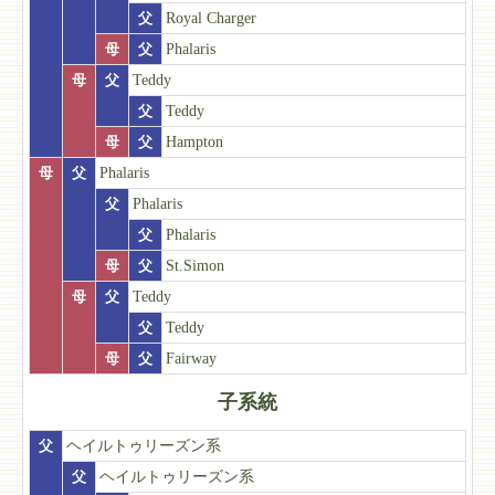
父
Royal Charger
母
父
Phalaris
母
父
Teddy
父
Teddy
母
父
Hampton
母
父
Phalaris
父
Phalaris
父
Phalaris
母
父
St.Simon
母
父
Teddy
父
Teddy
母
父
Fairway
子系統
父
ヘイルトゥリーズン系
父
ヘイルトゥリーズン系