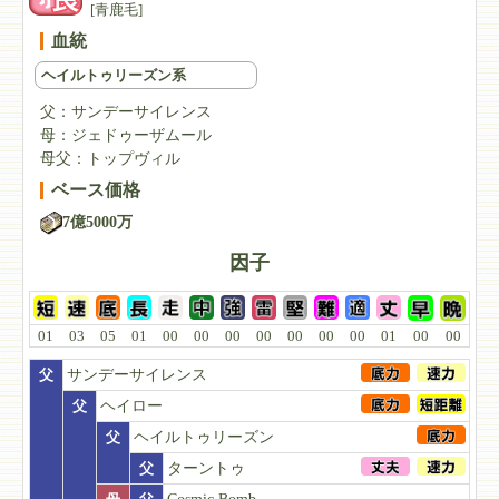
[青鹿毛]
血統
ヘイルトゥリーズン系
父：
サンデーサイレンス
母：
ジェドゥーザムール
母父：
トップヴィル
ベース価格
7億5000万
因子
01
03
05
01
00
00
00
00
00
00
00
01
00
00
父
サンデーサイレンス
父
ヘイロー
父
ヘイルトゥリーズン
父
ターントゥ