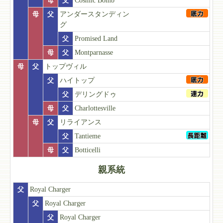
母
父
Cosmic Bomb
母
父
アンダースタンディン
グ
父
Promised Land
母
父
Montparnasse
母
父
トップヴィル
父
ハイトップ
父
デリングドゥ
母
父
Charlottesville
母
父
リライアンス
父
Tantieme
母
父
Botticelli
親系統
父
Royal Charger
父
Royal Charger
父
Royal Charger