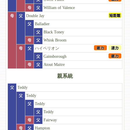
母
父
William of Valence
母
父
Double Jay
父
Balladier
父
Black Toney
母
父
Whisk Broom
母
父
ハイペリオン
父
Gainsborough
母
父
Atout Maitre
親系統
父
Teddy
父
Teddy
父
Teddy
父
Teddy
母
父
Fairway
母
父
Hampton