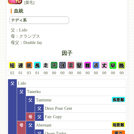
[栗毛]
血統
テディ系
父：
Lido
母：
クランプス
母父：
Double Jay
因子
02
01
03
01
00
00
00
00
00
00
00
00
00
00
父
Lido
父
Tanerko
父
Tantieme
父
Deux Pour Cent
母
父
Fair Copy
母
父
Abernant
父
Owen Tudor