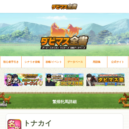
初心者手引き
シナリオ攻略
攻略/イベント
データベース
用語集
公式サイト
繁殖牝馬詳細
トナカイ