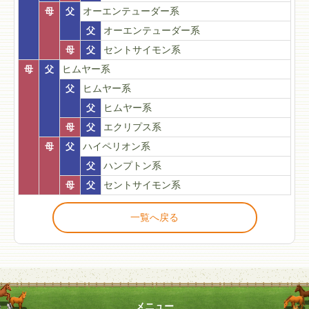
母
父
オーエンテューダー系
父
オーエンテューダー系
母
父
セントサイモン系
母
父
ヒムヤー系
父
ヒムヤー系
父
ヒムヤー系
母
父
エクリプス系
母
父
ハイペリオン系
父
ハンプトン系
母
父
セントサイモン系
一覧へ戻る
メニュー