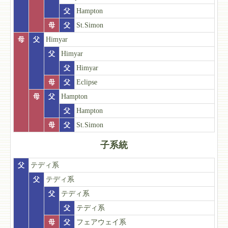
父
Hampton
母
父
St.Simon
母
父
Himyar
父
Himyar
父
Himyar
母
父
Eclipse
母
父
Hampton
父
Hampton
母
父
St.Simon
子系統
父
テディ系
父
テディ系
父
テディ系
父
テディ系
母
父
フェアウェイ系