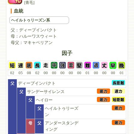
[青毛]
血統
ヘイルトゥリーズン系
父：
ディープインパクト
母：
ハルーワスウィート
母父：
マキャベリアン
因子
02
05
08
02
00
00
00
00
00
01
00
00
00
01
父
ディープインパクト
父
サンデーサイレンス
父
ヘイロー
父
ヘイルトゥリーズ
ン
母
父
アンダースタンデ
ィング