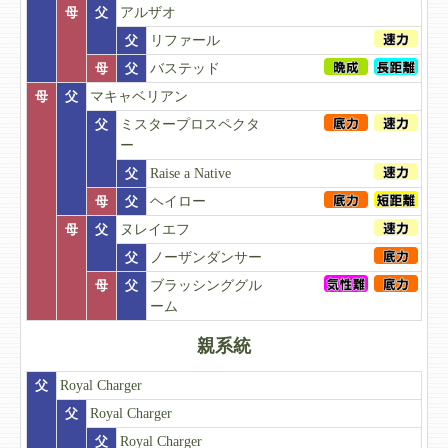
母
父
アルザオ
父
リファール
母
父
バステッド
母
父
マキャベリアン
父
ミスタープロスペクタ
ー
父
Raise a Native
母
父
ヘイロー
母
父
ヌレイエフ
父
ノーザンダンサー
母
父
ブラッシンググル
ーム
親系統
父
Royal Charger
父
Royal Charger
父
Royal Charger