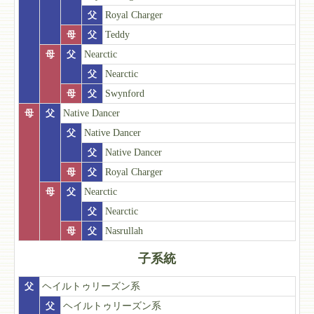
父
Royal Charger
母
父
Teddy
母
父
Nearctic
父
Nearctic
母
父
Swynford
母
父
Native Dancer
父
Native Dancer
父
Native Dancer
母
父
Royal Charger
母
父
Nearctic
父
Nearctic
母
父
Nasrullah
子系統
父
ヘイルトゥリーズン系
父
ヘイルトゥリーズン系