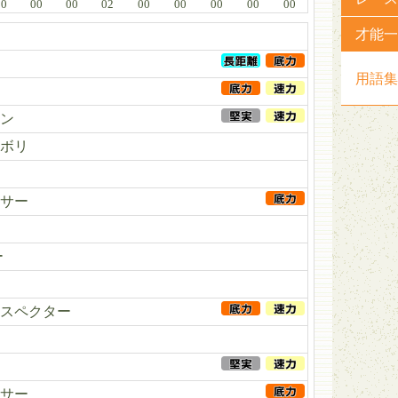
00
00
00
02
00
00
00
00
00
才能一
用語集
ン
ボリ
サー
ー
スペクター
ト
サー