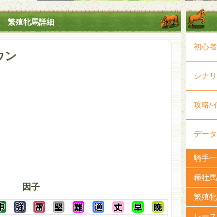
繁殖牝馬詳細
初心者
ウン
シナリ
攻略/
データ
騎手一
種牡馬
因子
繁殖牝
レース