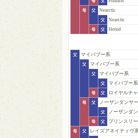
Phalaris
母
父
Nearctic
母
父
Nearctic
父
Herod
母
父
マイバブー系
父
マイバブー系
父
マイバブー系
父
マイバブー系
父
ロイヤルチャ
母
父
ノーザンダンサ
母
父
ノーザンダン
父
プリンスリー
母
父
レイズアネイティヴ
母
父