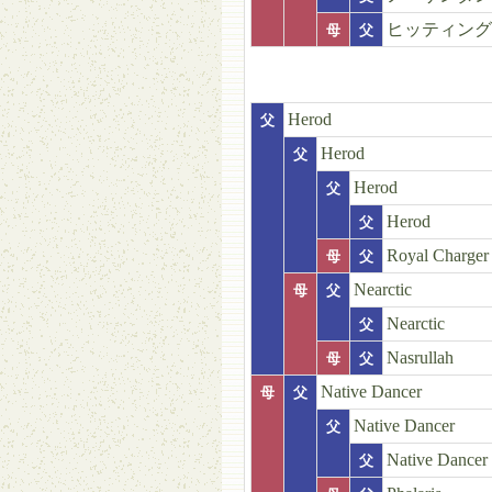
ヒッティング
母
父
Herod
父
Herod
父
Herod
父
Herod
父
Royal Charger
母
父
Nearctic
母
父
Nearctic
父
Nasrullah
母
父
Native Dancer
母
父
Native Dancer
父
Native Dancer
父