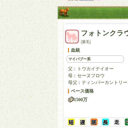
フォトンクラ
[栗毛]
血統
マイバブー系
父：
トウカイテイオー
母：
セーヌフロウ
母父：
ティンバーカントリー
ベース価格
1500万