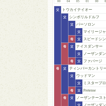
00
04
05
01
00
トウカイテイオー
父
シンボリルドルフ
父
パーソロン
父
マイリージャ
父
スピードシン
母
父
ナイスダンサー
母
父
ノーザンダン
父
ファバージ
母
父
ティンバーカントリ
母
父
ウッドマン
父
ミスタープロ
父
Pretense
母
父
ノーザンテース
母
父
ノーザンダン
父