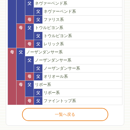
父
ネヴァーベンド系
父
ネヴァーベンド系
母
父
ファリス系
母
父
トウルビヨン系
父
トウルビヨン系
母
父
レリック系
母
父
ノーザンダンサー系
父
ノーザンダンサー系
父
ノーザンダンサー系
母
父
オリオール系
母
父
リボー系
父
リボー系
母
父
ファイントップ系
一覧へ戻る