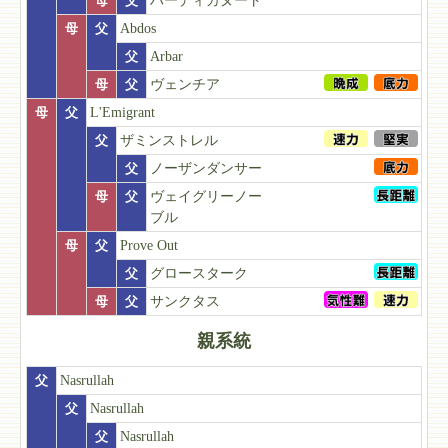
母
父
ハーディカヌート
母
父
Abdos
父
Arbar
母
父
ヴェンチア
母
父
L'Emigrant
父
ザミンストレル
父
ノーザンダンサー
母
父
ヴェイグリーノー
ブル
母
父
Prove Out
父
グロースターク
母
父
サンクタス
親系統
父
Nasrullah
父
Nasrullah
父
Nasrullah