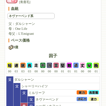
[青鹿毛]
血統
ネヴァーベンド系
父：
ダルシャーン
母：
One Life
母父：
L'Emigrant
ベース価格
3億
因子
00
03
03
03
00
00
00
00
01
01
01
00
00
01
父
ダルシャーン
父
シャーリーハイツ
父
ミルリーフ
父
ネヴァーベンド