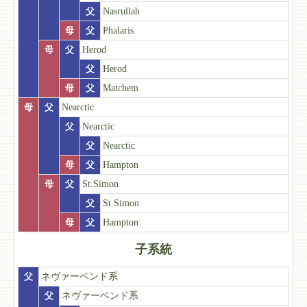
父
Nasrullah
母
父
Phalaris
母
父
Herod
父
Herod
母
父
Matchem
母
父
Nearctic
父
Nearctic
父
Nearctic
母
父
Hampton
母
父
St.Simon
父
St.Simon
母
父
Hampton
子系統
父
ネヴァーベンド系
父
ネヴァーベンド系