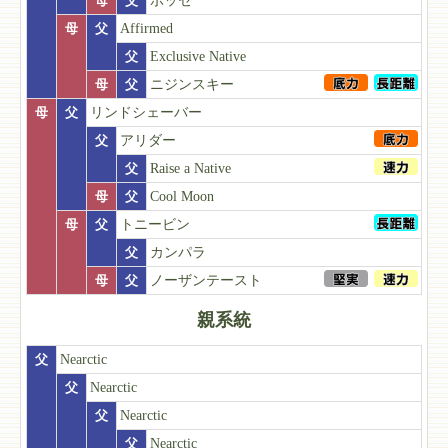
母
父
ポッセ
母
父
Affirmed
父
Exclusive Native
母
父
ニジンスキー
母
父
リンドシェーバー
父
アリダー
父
Raise a Native
母
父
Cool Moon
母
父
トニービン
父
カンパラ
母
父
ノーザンテースト
親系統
父
Nearctic
父
Nearctic
父
Nearctic
父
Nearctic