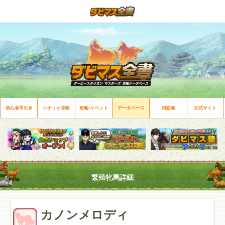
初心者手引き
シナリオ攻略
攻略/イベント
データベース
用語集
公式サイト
繁殖牝馬詳細
カノンメロディ