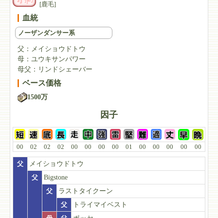
[鹿毛]
血統
ノーザンダンサー系
父：
メイショウドトウ
母：
ユウキサンパワー
母父：
リンドシェーバー
ベース価格
1500万
因子
00
02
02
02
00
00
00
00
01
00
00
00
00
00
父
メイショウドトウ
父
Bigstone
父
ラストタイクーン
父
トライマイベスト