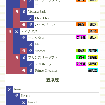
母
父
ネイティヴダンサ
ー
母
父
Victoria Park
父
Chop Chop
母
父
ハイペリオン
母
父
ディクタス
父
サンクタス
父
Fine Top
母
父
Worden
母
父
プリンスリーギフト
父
ナスルーラ
母
父
Prince Chevalier
親系統
父
Nearctic
父
Nearctic
父
Nearctic