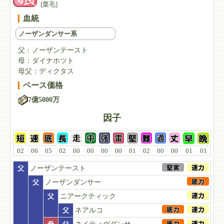
[栗毛]
血統
ノーザンダンサー系
父：
ノーザンテースト
母：
ダイナホツト
母父：
ディクタス
ベース価格
7億5000万
因子
02
06
05
02
00
00
00
00
01
02
00
00
01
01
父
ノーザンテースト
父
ノーザンダンサー
父
ニアークティック
父
ネアルコ