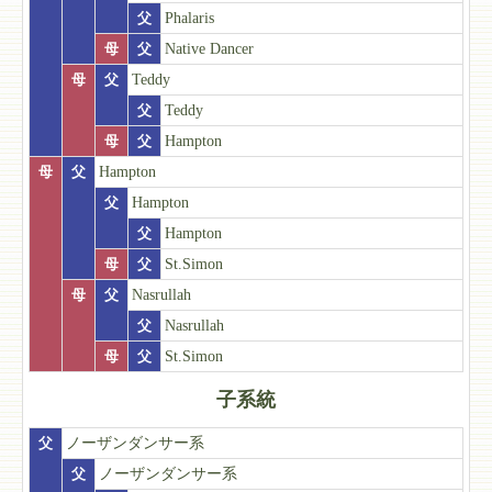
父
Phalaris
母
父
Native Dancer
母
父
Teddy
父
Teddy
母
父
Hampton
母
父
Hampton
父
Hampton
父
Hampton
母
父
St.Simon
母
父
Nasrullah
父
Nasrullah
母
父
St.Simon
子系統
父
ノーザンダンサー系
父
ノーザンダンサー系