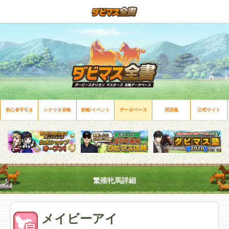
初心者手引き
シナリオ攻略
攻略/イベント
データベース
用語集
公式サイト
繁殖牝馬詳細
メイビーアイ