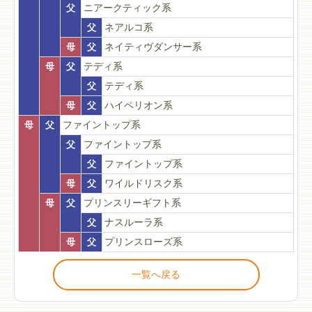
父
ニアークティック系
父
ネアルコ系
母
父
ネイティヴダンサー系
母
父
テディ系
父
テディ系
母
父
ハイペリオン系
母
父
ファイントップ系
父
ファイントップ系
父
ファイントップ系
母
父
ワイルドリスク系
母
父
プリンスリーギフト系
父
ナスルーラ系
母
父
プリンスローズ系
一覧へ戻る