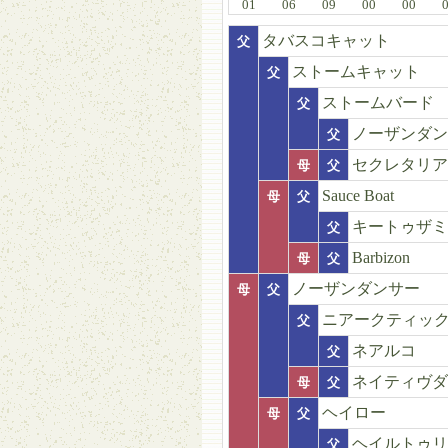
01
06
09
00
00
タバスコキャット
父
ストームキャット
父
ストームバード
父
ノーザンダン
父
セクレタリア
母
父
Sauce Boat
母
父
キートゥザミ
父
Barbizon
母
父
ノーザンダンサー
母
父
ニアークティッ
父
ネアルコ
父
ネイティヴダ
母
父
ヘイロー
母
父
ヘイルトゥリ
父