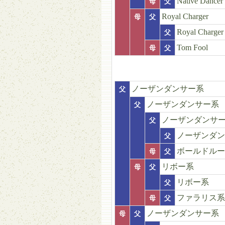
Native Dancer
母
父
Royal Charger
母
父
Royal Charger
父
Tom Fool
母
父
ノーザンダンサー系
父
ノーザンダンサー系
父
ノーザンダンサ
父
ノーザンダン
父
ボールドルー
母
父
リボー系
母
父
リボー系
父
ファラリス系
母
父
ノーザンダンサー系
母
父