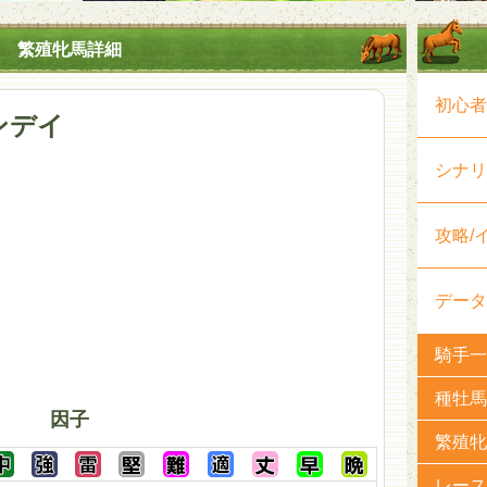
繁殖牝馬詳細
初心者
ンデイ
シナリ
攻略/
データ
騎手一
種牡馬
因子
繁殖牝
レース