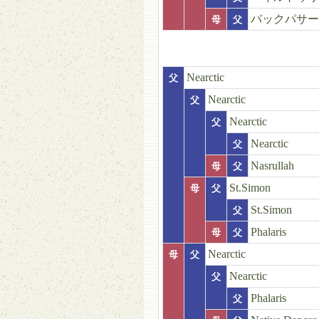
バックパサー
母
父
Nearctic
父
Nearctic
父
Nearctic
父
Nearctic
父
Nasrullah
母
父
St.Simon
母
父
St.Simon
父
Phalaris
母
父
Nearctic
母
父
Nearctic
父
Phalaris
父