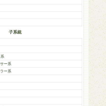
子系統
ー系
サー系
ラー系