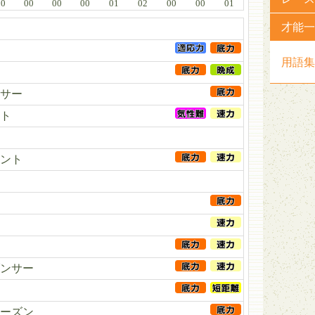
00
00
00
00
01
02
00
00
01
才能一
用語集
サー
ト
ント
ク
ンサー
ーズン