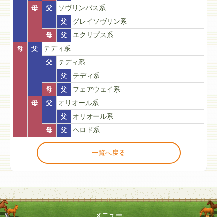
母
父
ソヴリンパス系
父
グレイソヴリン系
母
父
エクリプス系
母
父
テディ系
父
テディ系
父
テディ系
母
父
フェアウェイ系
母
父
オリオール系
父
オリオール系
母
父
ヘロド系
一覧へ戻る
メニュー