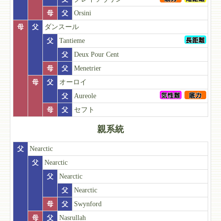
母
父
Orsini
母
父
ダンスール
父
Tantieme
父
Deux Pour Cent
母
父
Menetrier
母
父
オーロイ
父
Aureole
母
父
セフト
親系統
父
Nearctic
父
Nearctic
父
Nearctic
父
Nearctic
母
父
Swynford
母
父
Nasrullah