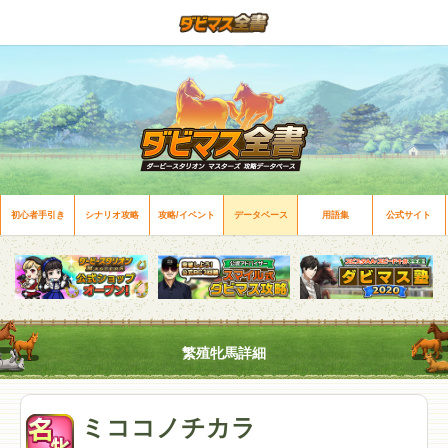
初心者手引き
シナリオ攻略
攻略/イベント
データベース
用語集
公式サイト
繁殖牝馬詳細
ミココノチカラ