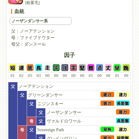
[栃栗毛]
血統
ノーザンダンサー系
父：
ノーアテンション
母：
ファイブドウター
母父：
ダンスール
因子
01
02
05
03
00
00
00
00
00
01
00
00
01
00
父
ノーアテンション
父
グリーンダンサー
父
ニジンスキー
父
ノーザンダンサー
母
父
ヴァルドロワール
母
父
Sovereign Path
父
グレイソヴリン