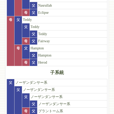
父
Nasrullah
母
父
Eclipse
母
父
Teddy
父
Teddy
父
Teddy
母
父
Fairway
母
父
Hampton
父
Hampton
母
父
Herod
子系統
父
ノーザンダンサー系
父
ノーザンダンサー系
父
ノーザンダンサー系
父
ノーザンダンサー系
母
父
ブラントーム系