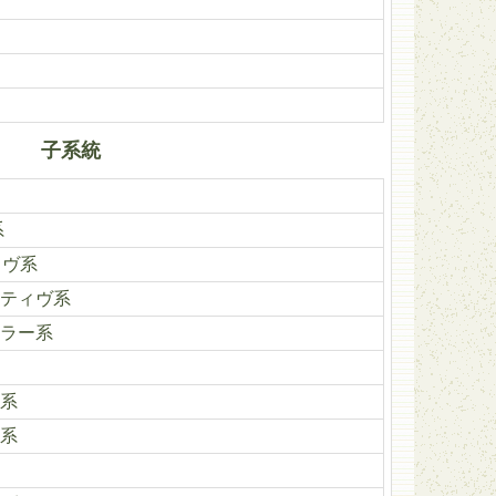
子系統
系
ィヴ系
ティヴ系
ラー系
系
系