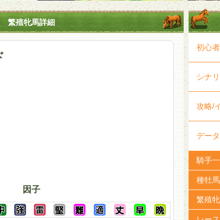
繁殖牝馬詳細
初心者
ド
シナリ
攻略/
データ
騎手一
種牡馬
因子
繁殖牝
レース