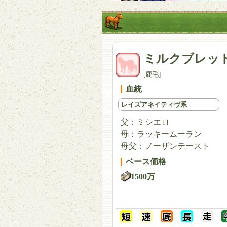
ミルクブレッ
[鹿毛]
血統
レイズアネイティヴ系
父：
ミシエロ
母：
ラッキームーラン
母父：
ノーザンテースト
ベース価格
1500万