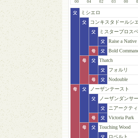
00
04
02
03
00
ミシエロ
父
コンキスタドールシ
父
ミスタープロス
父
Raise a Native
父
Bold Comman
母
父
Thatch
母
父
フォルリ
父
Nodouble
母
父
ノーザンテースト
母
父
ノーザンダンサ
父
ニアークティ
父
Victoria Park
母
父
Touching Wood
母
父
ロベルト
父