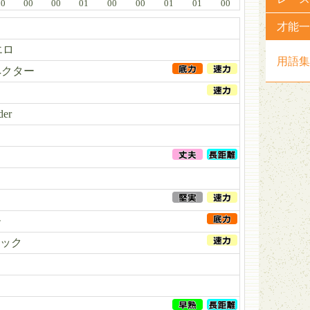
00
00
00
01
00
00
01
01
00
才能一
エロ
用語集
ペクター
der
ー
ック