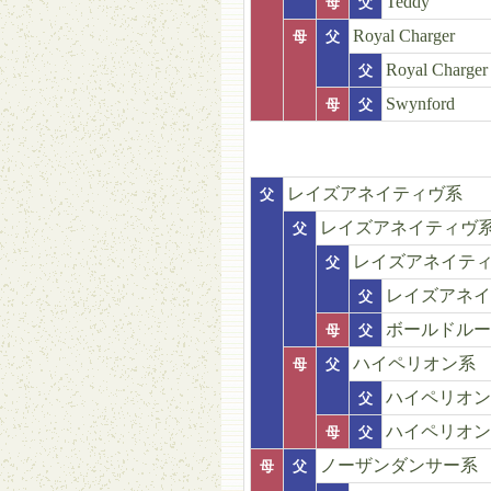
Teddy
母
父
Royal Charger
母
父
Royal Charger
父
Swynford
母
父
レイズアネイティヴ系
父
レイズアネイティヴ
父
レイズアネイテ
父
レイズアネイ
父
ボールドルー
母
父
ハイペリオン系
母
父
ハイペリオン
父
ハイペリオン
母
父
ノーザンダンサー系
母
父