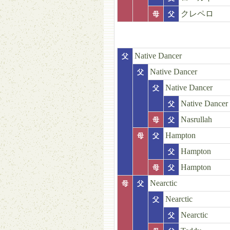
クレペロ
母
父
Native Dancer
父
Native Dancer
父
Native Dancer
父
Native Dancer
父
Nasrullah
母
父
Hampton
母
父
Hampton
父
Hampton
母
父
Nearctic
母
父
Nearctic
父
Nearctic
父