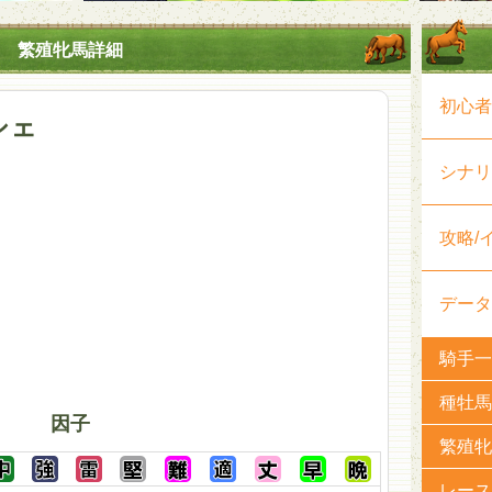
繁殖牝馬詳細
初心者
シェ
シナリ
攻略/
データ
騎手一
種牡馬
因子
繁殖牝
レース