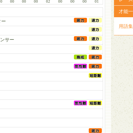
00
00
00
00
02
00
00
00
01
才能一
ター
用語集
ンサー