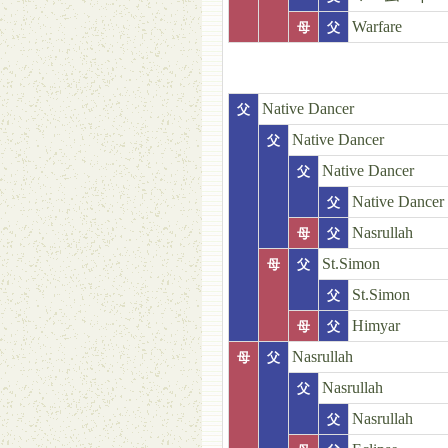
Warfare
母
父
Native Dancer
父
Native Dancer
父
Native Dancer
父
Native Dancer
父
Nasrullah
母
父
St.Simon
母
父
St.Simon
父
Himyar
母
父
Nasrullah
母
父
Nasrullah
父
Nasrullah
父