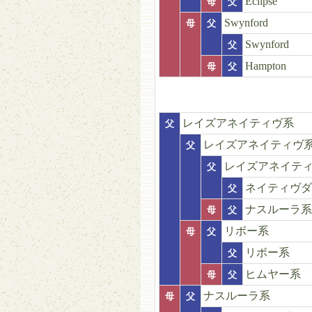
Eclipse
母
父
Swynford
母
父
Swynford
父
Hampton
母
父
レイズアネイティヴ系
父
レイズアネイティヴ
父
レイズアネイテ
父
ネイティヴダ
父
ナスルーラ系
母
父
リボー系
母
父
リボー系
父
ヒムヤー系
母
父
ナスルーラ系
母
父