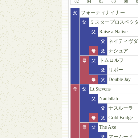
02
04
05
00
00
フォーティナイナー
父
ミスタープロスペク
父
Raise a Native
父
ネイティヴダ
父
ナシュア
母
父
トムロルフ
母
父
リボー
父
Double Jay
母
父
Lt.Stevens
母
父
Nantallah
父
ナスルーラ
父
Gold Bridge
母
父
The Axe
母
父
マームード
父