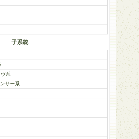
子系統
系
ィヴ系
ンサー系