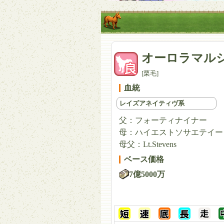
オーロラマル
[栗毛]
血統
レイズアネイティヴ系
父：
フォーティナイナー
母：
ハイエストソサエテイー
母父：
Lt.Stevens
ベース価格
7億5000万