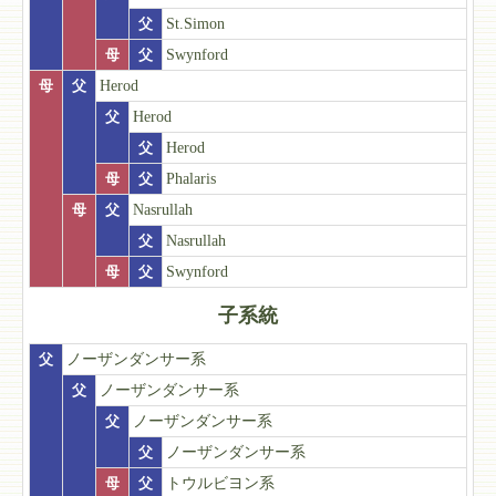
父
St.Simon
母
父
Swynford
母
父
Herod
父
Herod
父
Herod
母
父
Phalaris
母
父
Nasrullah
父
Nasrullah
母
父
Swynford
子系統
父
ノーザンダンサー系
父
ノーザンダンサー系
父
ノーザンダンサー系
父
ノーザンダンサー系
母
父
トウルビヨン系