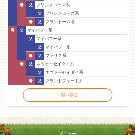
母
父
プリンスローズ系
父
プリンスローズ系
母
父
ブラントーム系
母
父
マイバブー系
父
マイバブー系
父
マイバブー系
母
父
ファリス系
母
父
ネヴァーセイダイ系
父
ネヴァーセイダイ系
母
父
ブランドフォード系
一覧へ戻る
メニュー