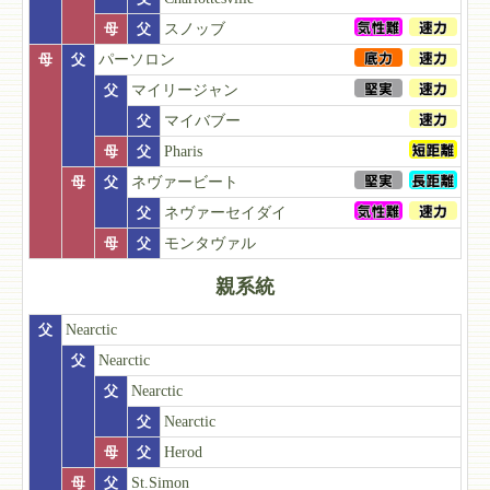
母
父
スノッブ
母
父
パーソロン
父
マイリージャン
父
マイバブー
母
父
Pharis
母
父
ネヴァービート
父
ネヴァーセイダイ
母
父
モンタヴァル
親系統
父
Nearctic
父
Nearctic
父
Nearctic
父
Nearctic
母
父
Herod
母
父
St.Simon