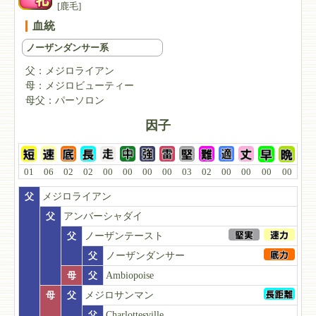
[鹿毛]
血統
ノーザンダンサー系
父：
メジロライアン
母：
メジロビューティー
母父：
パーソロン
因子
01
06
02
02
00
00
00
00
03
02
00
00
00
00
父
メジロライアン
父
アンバーシャダイ
父
ノーザンテースト
父
ノーザンダンサー
母
父
Ambiopoise
母
父
メジロサンマン
父
Charlottesville