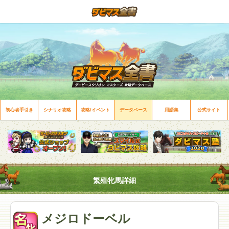
初心者手引き
シナリオ攻略
攻略/イベント
データベース
用語集
公式サイト
繁殖牝馬詳細
メジロドーベル