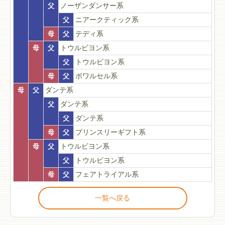
父
ノーザンダンサー系
父
ニアークティック系
母
父
テディ系
母
父
トウルビヨン系
父
トウルビヨン系
母
父
ボワルセル系
母
父
ダンテ系
父
ダンテ系
父
ダンテ系
母
父
プリンスリーギフト系
母
父
トウルビヨン系
父
トウルビヨン系
母
父
フェアトライアル系
一覧へ戻る