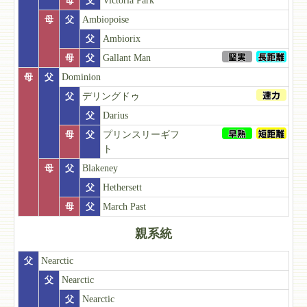
母
父
Victoria Park
母
父
Ambiopoise
父
Ambiorix
母
父
Gallant Man
母
父
Dominion
父
デリングドゥ
父
Darius
母
父
プリンスリーギフ
ト
母
父
Blakeney
父
Hethersett
母
父
March Past
親系統
父
Nearctic
父
Nearctic
父
Nearctic