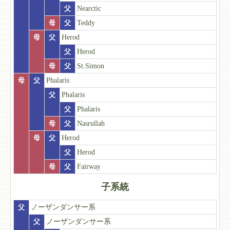
父
Nearctic
母
父
Teddy
母
父
Herod
父
Herod
母
父
St.Simon
母
父
Phalaris
父
Phalaris
父
Phalaris
母
父
Nasrullah
母
父
Herod
父
Herod
母
父
Fairway
子系統
父
ノーザンダンサー系
父
ノーザンダンサー系