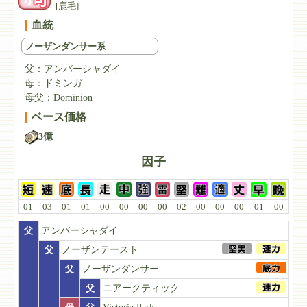
[鹿毛]
血統
ノーザンダンサー系
父：
アンバーシャダイ
母：
ドミンガ
母父：
Dominion
ベース価格
3億
因子
01
03
01
01
00
00
00
00
02
00
00
00
01
00
父
アンバーシャダイ
父
ノーザンテースト
父
ノーザンダンサー
父
ニアークティック