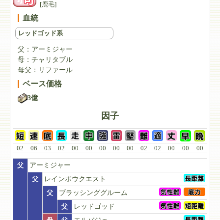
[鹿毛]
血統
レッドゴッド系
父：
アーミジャー
母：
チャリタブル
母父：
リファール
ベース価格
3億
因子
02
06
03
02
00
00
00
00
00
02
02
00
00
00
父
アーミジャー
父
レインボウクエスト
父
ブラッシンググルーム
父
レッドゴッド