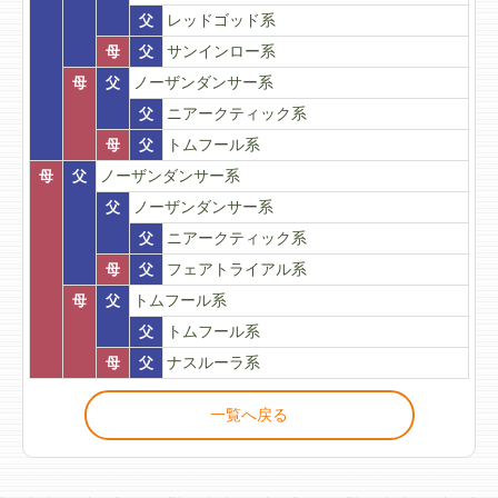
父
レッドゴッド系
母
父
サンインロー系
母
父
ノーザンダンサー系
父
ニアークティック系
母
父
トムフール系
母
父
ノーザンダンサー系
父
ノーザンダンサー系
父
ニアークティック系
母
父
フェアトライアル系
母
父
トムフール系
父
トムフール系
母
父
ナスルーラ系
一覧へ戻る