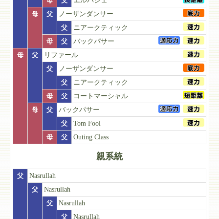
母
父
エルバジェ
母
父
ノーザンダンサー
父
ニアークティック
母
父
バックパサー
母
父
リファール
父
ノーザンダンサー
父
ニアークティック
母
父
コートマーシャル
母
父
バックパサー
父
Tom Fool
母
父
Outing Class
親系統
父
Nasrullah
父
Nasrullah
父
Nasrullah
父
Nasrullah