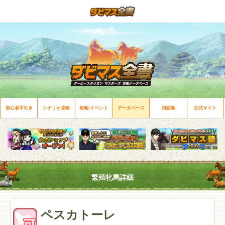
初心者手引き
シナリオ攻略
攻略/イベント
データベース
用語集
公式サイト
繁殖牝馬詳細
ペスカトーレ