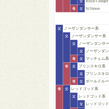
Royal Charger
父
St.Simon
母
父
ノーザンダンサー系
父
ノーザンダンサー系
父
ノーザンダンサ
父
ノーザンダン
父
マッチェム系
母
父
プリンスキロ系
母
父
プリンスキロ
父
ボールドルー
母
父
レッドゴッド系
母
父
レッドゴッド系
父
レッドゴッド
父