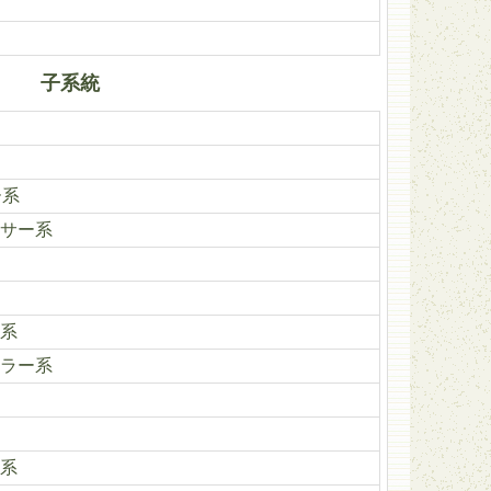
子系統
ー系
サー系
系
ラー系
系