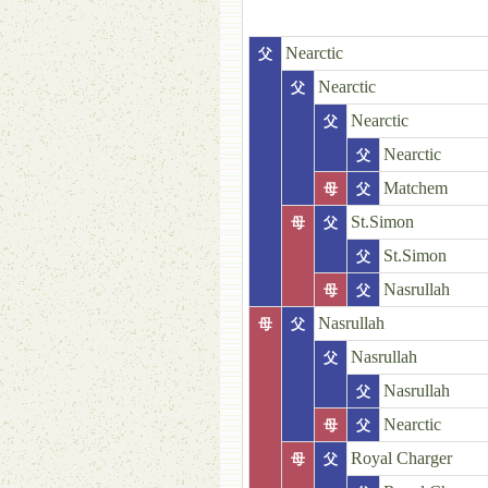
Nearctic
父
Nearctic
父
Nearctic
父
Nearctic
父
Matchem
母
父
St.Simon
母
父
St.Simon
父
Nasrullah
母
父
Nasrullah
母
父
Nasrullah
父
Nasrullah
父
Nearctic
母
父
Royal Charger
母
父