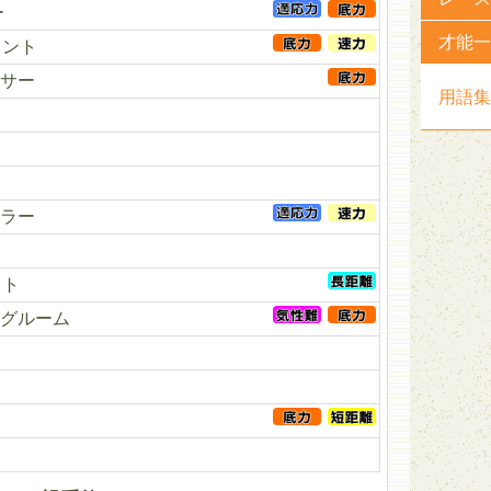
ー
才能一
ェント
サー
用語集
ラー
スト
グルーム