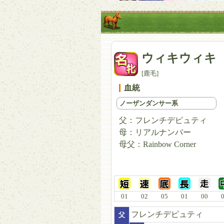
ウィキウィキ
[鹿毛]
血統
ノーザンダンサー系
父：
フレンチデピュティ
母：
リアルナンバー
母父：
Rainbow Corner
01
02
05
01
00
フレンチデピュティ
父