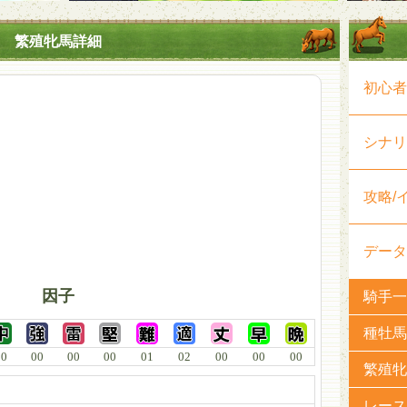
繁殖牝馬詳細
初心者
シナリ
攻略/
データ
因子
騎手一
種牡馬
00
00
00
00
01
02
00
00
00
繁殖牝
レース