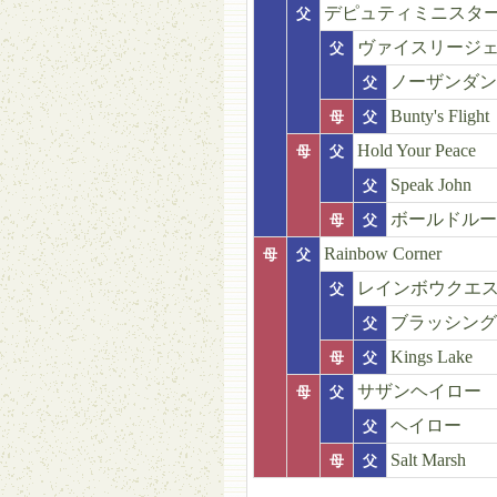
デピュティミニスタ
父
ヴァイスリージ
父
ノーザンダン
父
Bunty's Flight
母
父
Hold Your Peace
母
父
Speak John
父
ボールドルー
母
父
Rainbow Corner
母
父
レインボウクエ
父
ブラッシング
父
Kings Lake
母
父
サザンヘイロー
母
父
ヘイロー
父
Salt Marsh
母
父