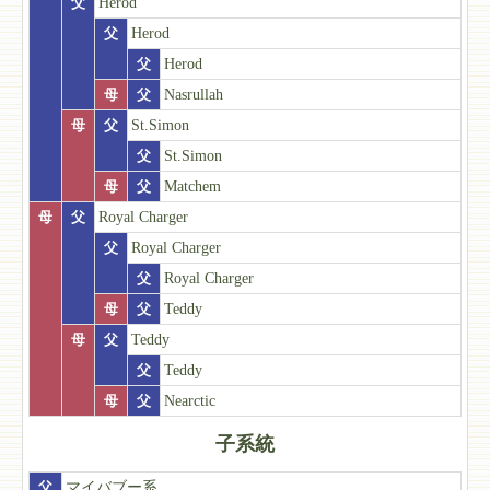
父
Herod
父
Herod
父
Herod
母
父
Nasrullah
母
父
St.Simon
父
St.Simon
母
父
Matchem
母
父
Royal Charger
父
Royal Charger
父
Royal Charger
母
父
Teddy
母
父
Teddy
父
Teddy
母
父
Nearctic
子系統
父
マイバブー系