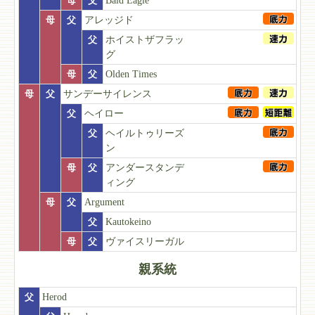
母
父
Bald Eagle
母
父
アレッジド
父
ホイストザフラッ
グ
母
父
Olden Times
母
父
サンデーサイレンス
父
ヘイロー
父
ヘイルトゥリーズ
ン
母
父
アンダースタンデ
ィング
母
父
Argument
父
Kautokeino
母
父
ヴァイスリーガル
親系統
父
Herod