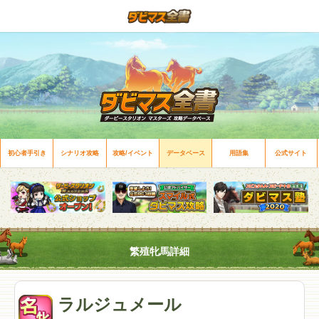
初心者手引き
シナリオ攻略
攻略/イベント
データベース
用語集
公式サイト
繁殖牝馬詳細
ラルジュメール