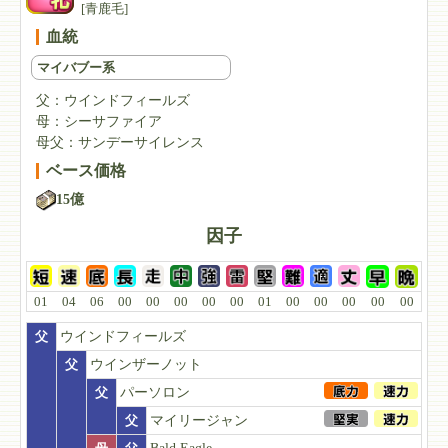
[青鹿毛]
血統
マイバブー系
父：
ウインドフィールズ
母：
シーサファイア
母父：
サンデーサイレンス
ベース価格
15億
因子
01
04
06
00
00
00
00
00
01
00
00
00
00
00
父
ウインドフィールズ
父
ウインザーノット
父
パーソロン
父
マイリージャン