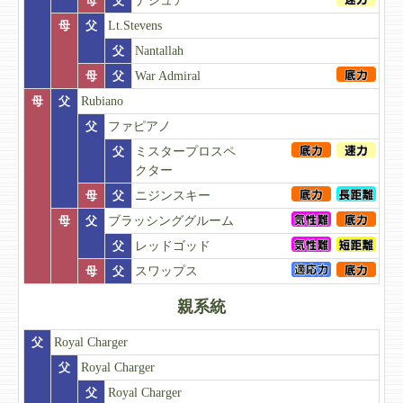
母
父
ナシュア
母
父
Lt.Stevens
父
Nantallah
母
父
War Admiral
母
父
Rubiano
父
ファピアノ
父
ミスタープロスペ
クター
母
父
ニジンスキー
母
父
ブラッシンググルーム
父
レッドゴッド
母
父
スワップス
親系統
父
Royal Charger
父
Royal Charger
父
Royal Charger