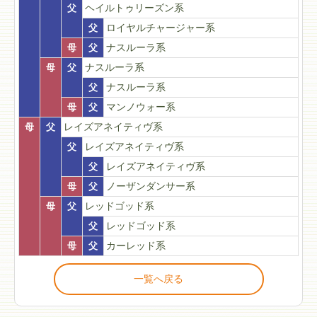
父
ヘイルトゥリーズン系
父
ロイヤルチャージャー系
母
父
ナスルーラ系
母
父
ナスルーラ系
父
ナスルーラ系
母
父
マンノウォー系
母
父
レイズアネイティヴ系
父
レイズアネイティヴ系
父
レイズアネイティヴ系
母
父
ノーザンダンサー系
母
父
レッドゴッド系
父
レッドゴッド系
母
父
カーレッド系
一覧へ戻る