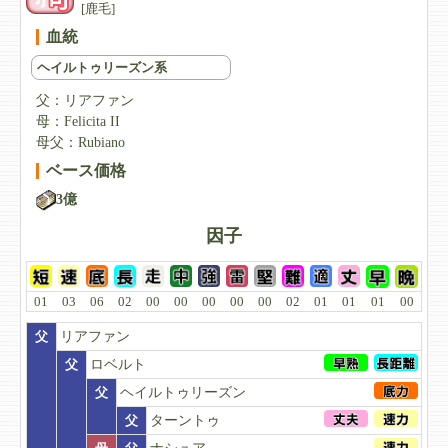
[鹿毛]
血統
ヘイルトゥリーズン系
父：
リアファン
母：
Felicita II
母父：
Rubiano
ベース価格
3億
因子
01
03
06
02
00
00
00
00
00
02
01
01
01
00
父
リアファン
父
ロベルト
父
ヘイルトゥリーズン
父
ターントゥ