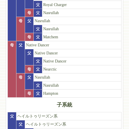
父
Royal Charger
母
父
Nasrullah
母
父
Nasrullah
父
Nasrullah
母
父
Matchem
母
父
Native Dancer
父
Native Dancer
父
Native Dancer
母
父
Nearctic
母
父
Nasrullah
父
Nasrullah
母
父
Hampton
子系統
父
ヘイルトゥリーズン系
父
ヘイルトゥリーズン系