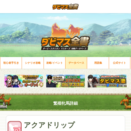
初心者手引き
シナリオ攻略
攻略/イベント
データベース
用語集
公式サイト
繁殖牝馬詳細
アクアドリップ