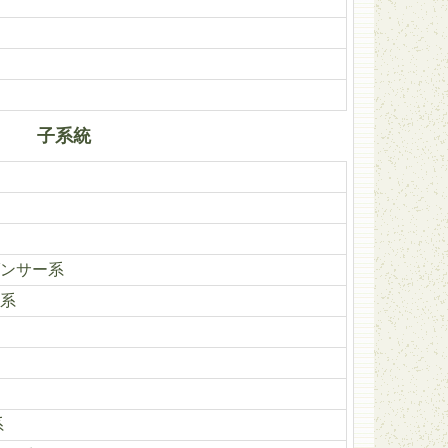
子系統
ンサー系
系
系