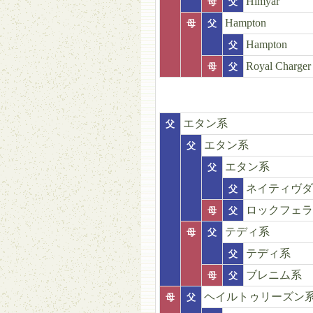
Himyar
母
父
Hampton
母
父
Hampton
父
Royal Charger
母
父
エタン系
父
エタン系
父
エタン系
父
ネイティヴダ
父
ロックフェラ
母
父
テディ系
母
父
テディ系
父
ブレニム系
母
父
ヘイルトゥリーズン
母
父