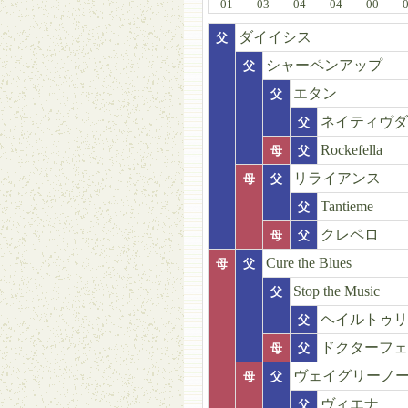
01
03
04
04
00
ダイイシス
父
シャーペンアップ
父
エタン
父
ネイティヴダ
父
Rockefella
母
父
リライアンス
母
父
Tantieme
父
クレペロ
母
父
Cure the Blues
母
父
Stop the Music
父
ヘイルトゥリ
父
ドクターフェ
母
父
ヴェイグリーノ
母
父
ヴィエナ
父