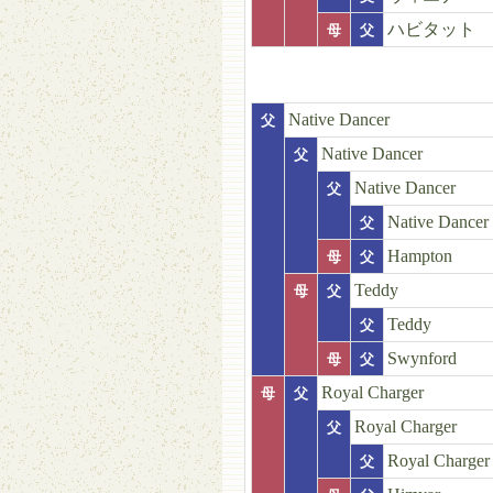
ハビタット
母
父
Native Dancer
父
Native Dancer
父
Native Dancer
父
Native Dancer
父
Hampton
母
父
Teddy
母
父
Teddy
父
Swynford
母
父
Royal Charger
母
父
Royal Charger
父
Royal Charger
父