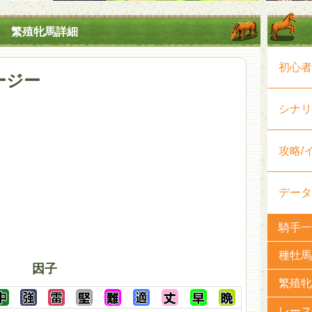
繁殖牝馬詳細
初心者
ージー
シナリ
攻略/
データ
騎手一
種牡馬
因子
繁殖牝
レース