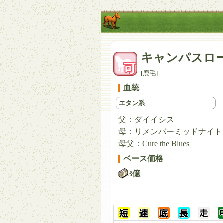
キャンパスロ
[鹿毛]
血統
エタン系
父：
ダイイシス
母：
リメンバーミッドナイト
母父：
Cure the Blues
ベース価格
3億