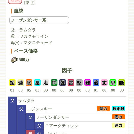
[栗毛]
血統
ノーザンダンサー系
父：
ラムタラ
母：
ワカクモライン
母父：
マグニテュード
ベース価格
1500万
因子
01
03
05
03
00
00
00
00
00
03
01
00
00
00
父
ラムタラ
父
ニジンスキー
父
ノーザンダンサー
父
ニアークティック