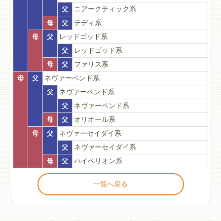
父
ニアークティック系
母
父
テディ系
母
父
レッドゴッド系
父
レッドゴッド系
母
父
ファリス系
母
父
ネヴァーベンド系
父
ネヴァーベンド系
父
ネヴァーベンド系
母
父
オリオール系
母
父
ネヴァーセイダイ系
父
ネヴァーセイダイ系
母
父
ハイペリオン系
一覧へ戻る