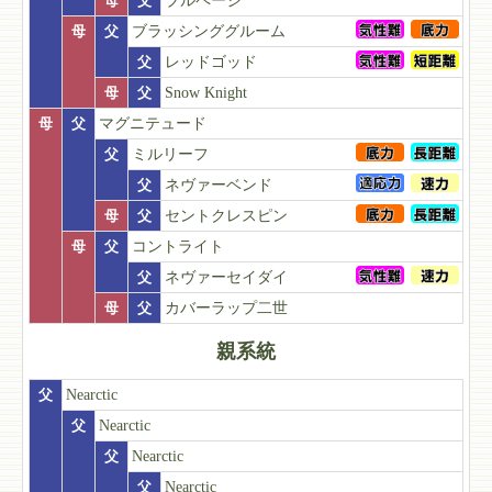
母
父
ブルページ
母
父
ブラッシンググルーム
父
レッドゴッド
母
父
Snow Knight
母
父
マグニテュード
父
ミルリーフ
父
ネヴァーベンド
母
父
セントクレスピン
母
父
コントライト
父
ネヴァーセイダイ
母
父
カバーラップ二世
親系統
父
Nearctic
父
Nearctic
父
Nearctic
父
Nearctic