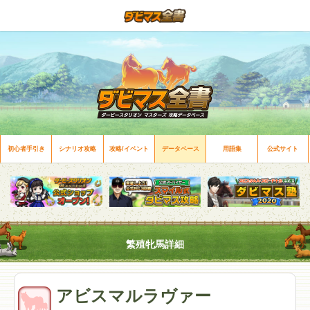
初心者手引き
シナリオ攻略
攻略/イベント
データベース
用語集
公式サイト
繁殖牝馬詳細
アビスマルラヴァー