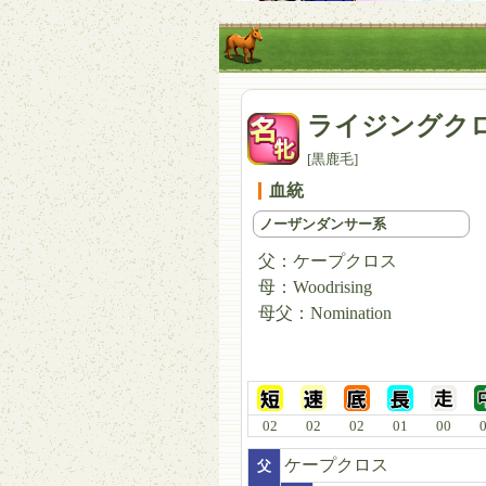
ライジングク
[黒鹿毛]
血統
ノーザンダンサー系
父：
ケープクロス
母：
Woodrising
母父：
Nomination
02
02
02
01
00
ケープクロス
父