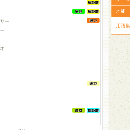
才能一
サー
用語集
ー
オ