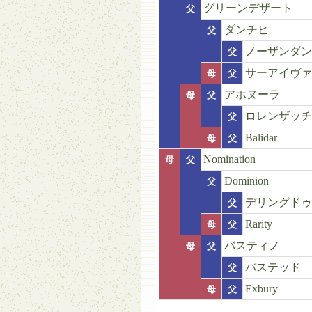
グリーンデザート
父
ダンチヒ
父
ノーザンダン
父
サーアイヴァ
母
父
アホヌーラ
母
父
ロレンザッチ
父
Balidar
母
父
Nomination
母
父
Dominion
父
デリングドゥ
父
Rarity
母
父
バスティノ
母
父
バステッド
父
Exbury
母
父