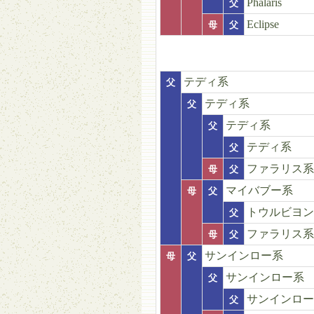
Phalaris
父
Eclipse
母
父
テディ系
父
テディ系
父
テディ系
父
テディ系
父
ファラリス系
母
父
マイバブー系
母
父
トウルビヨン
父
ファラリス系
母
父
サンインロー系
母
父
サンインロー系
父
サンインロー
父