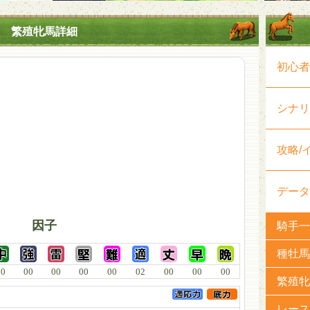
繁殖牝馬詳細
初心者
シナリ
攻略/
データ
因子
騎手一
種牡馬
00
00
00
00
00
02
00
00
00
繁殖牝
レース