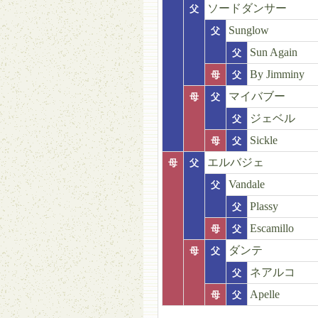
ソードダンサー
父
Sunglow
父
Sun Again
父
By Jimminy
母
父
マイバブー
母
父
ジェベル
父
Sickle
母
父
エルバジェ
母
父
Vandale
父
Plassy
父
Escamillo
母
父
ダンテ
母
父
ネアルコ
父
Apelle
母
父