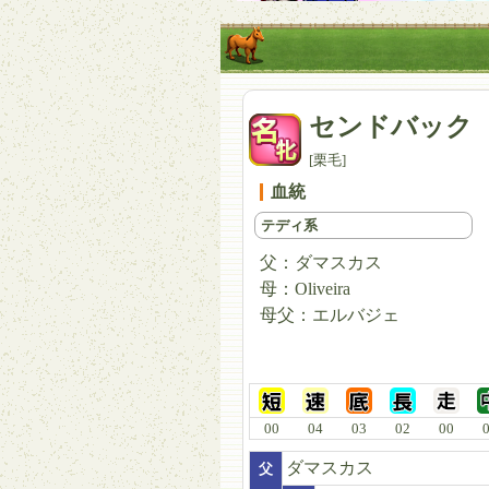
センドバック
[栗毛]
血統
テディ系
父：
ダマスカス
母：
Oliveira
母父：
エルバジェ
00
04
03
02
00
ダマスカス
父