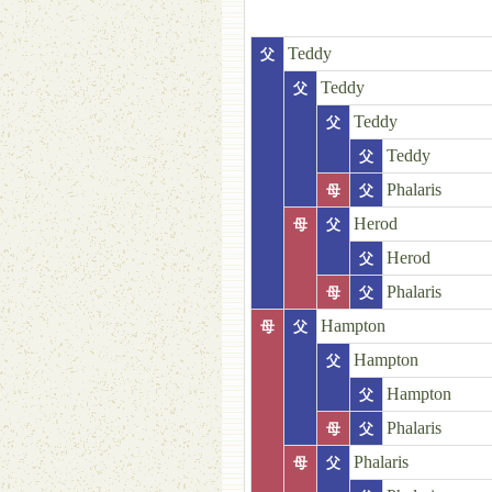
Teddy
父
Teddy
父
Teddy
父
Teddy
父
Phalaris
母
父
Herod
母
父
Herod
父
Phalaris
母
父
Hampton
母
父
Hampton
父
Hampton
父
Phalaris
母
父
Phalaris
母
父