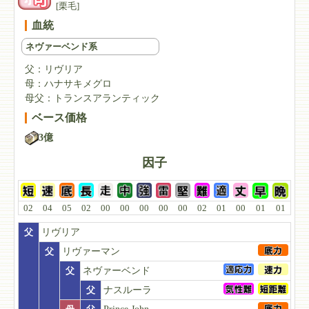
[栗毛]
血統
ネヴァーベンド系
父：
リヴリア
母：
ハナサキメグロ
母父：
トランスアランティック
ベース価格
3億
因子
02
04
05
02
00
00
00
00
00
02
01
00
01
01
父
リヴリア
父
リヴァーマン
父
ネヴァーベンド
父
ナスルーラ