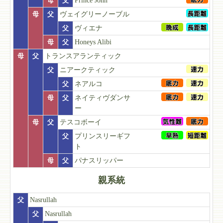
母
父
Prince John
母
父
ヴェイグリーノーブル
父
ヴィエナ
母
父
Honeys Alibi
母
父
トランスアランティック
父
ニアークティック
父
ネアルコ
母
父
ネイティヴダンサ
ー
母
父
テスコボーイ
父
プリンスリーギフ
ト
母
父
パナスリッパー
親系統
父
Nasrullah
父
Nasrullah