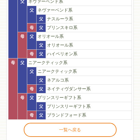
父
ネヴァーベンド系
父
ネヴァーベンド系
父
ナスルーラ系
母
父
プリンスキロ系
母
父
オリオール系
父
オリオール系
母
父
ハイペリオン系
母
父
ニアークティック系
父
ニアークティック系
父
ネアルコ系
母
父
ネイティヴダンサー系
母
父
プリンスリーギフト系
父
プリンスリーギフト系
母
父
ブランドフォード系
一覧へ戻る