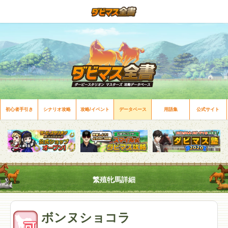
初心者手引き
シナリオ攻略
攻略/イベント
データベース
用語集
公式サイト
繁殖牝馬詳細
ボンヌショコラ