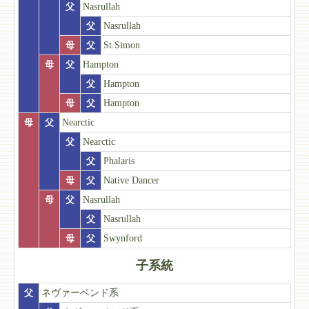
父
Nasrullah
父
Nasrullah
母
父
St.Simon
母
父
Hampton
父
Hampton
母
父
Hampton
母
父
Nearctic
父
Nearctic
父
Phalaris
母
父
Native Dancer
母
父
Nasrullah
父
Nasrullah
母
父
Swynford
子系統
父
ネヴァーベンド系