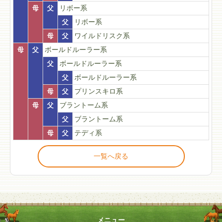
母
父
リボー系
父
リボー系
母
父
ワイルドリスク系
母
父
ボールドルーラー系
父
ボールドルーラー系
父
ボールドルーラー系
母
父
プリンスキロ系
母
父
ブラントーム系
父
ブラントーム系
母
父
テディ系
一覧へ戻る
メニュー