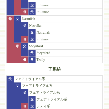
父
St.Simon
母
父
St.Simon
母
父
Nasrullah
父
Nasrullah
父
Nasrullah
母
父
St.Simon
母
父
Swynford
父
Swynford
母
父
Teddy
子系統
父
フェアトライアル系
父
フェアトライアル系
父
フェアトライアル系
父
フェアトライアル系
母
父
テディ系