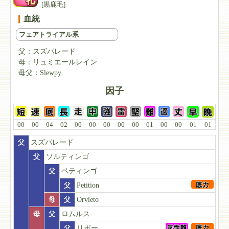
[黒鹿毛]
血統
フェアトライアル系
父：
スズパレード
母：
リュミエールレイン
母父：
Slewpy
因子
00
00
04
02
00
00
00
00
00
01
00
00
01
01
父
スズパレード
父
ソルティンゴ
父
ペティンゴ
父
Petition
母
父
Orvieto
母
父
ロムルス
父
リボー