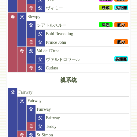
母
父
ヴィミー
母
父
Slewpy
父
シアトルスルー
父
Bold Reasoning
母
父
Prince John
母
父
Val de l'Orne
父
ヴァルドロワール
母
父
Cutlass
親系統
父
Fairway
父
Fairway
父
Fairway
父
Fairway
母
父
Teddy
母
父
St.Simon