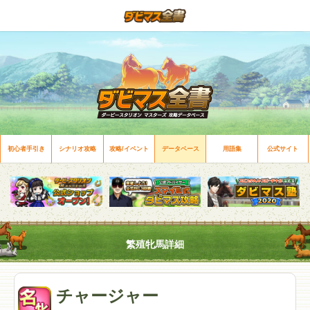
初心者手引き
シナリオ攻略
攻略/イベント
データベース
用語集
公式サイト
繁殖牝馬詳細
チャージャー